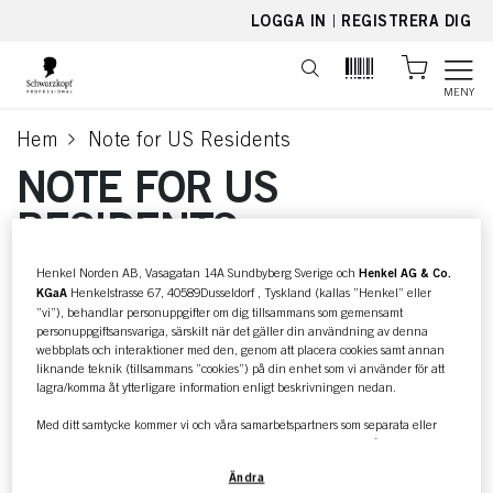
text.skipToContent
text.skipToNavigation
LOGGA IN
|
REGISTRERA DIG
MENY
Hem
Note for US Residents
current page
NOTE FOR US
RESIDENTS
These websites contain information and documents which
Henkel Norden AB, Vasagatan 14A Sundbyberg Sverige och
Henkel AG & Co.
are for information purposes only. They do not constitute
an offer or an invitation to subscribe for, purchase, buy or
KGaA
Henkelstrasse 67, 40589Dusseldorf , Tyskland (kallas ”Henkel” eller
hold any financial instruments – securities in particular.
”vi”), behandlar personuppgifter om dig tillsammans som gemensamt
These information and documents are not directed at and
personuppgiftsansvariga, särskilt när det gäller din användning av denna
may not be distributed to any person residing in the United
webbplats och interaktioner med den, genom att placera cookies samt annan
States of America.
liknande teknik (tillsammans ”cookies”) på din enhet som vi använder för att
lagra/komma åt ytterligare information enligt beskrivningen nedan.
Med ditt samtycke kommer vi och våra samarbetspartners som separata eller
gemensamma personuppgiftsansvariga enligt vad som anges i vår
dataskyddspolicy som är länkad i sidfoten, avsnitt ”Cookies, pixlar, fingeravtryck
Ändra
och liknande tekniker” också att använda cookies och behandla data som rör