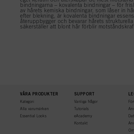
bindningarna – kovalenta bindningar – för fris
av hårets kemiska bindningar, som låser in hår
efter blekning, är kovalenta bindningar essens
återuppbygger och bevarar hårets strukturella i
säkerställer att blont hår förblir motståndskraf
VÅRA PRODUKTER
SUPPORT
LE
Kategori
Vanliga frågor
För
Alla varumärken
Tutorials
Anv
Essential Looks
eAcademy
Dat
Kontakt
An
Om