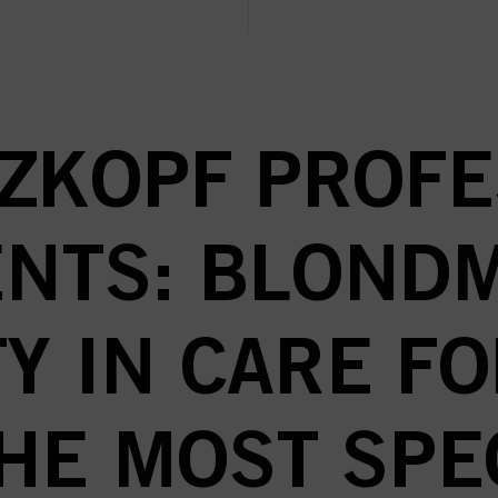
b:
formation
Handledning och ins
ZKOPF PROFE
NTS: BLOND
Y IN CARE F
THE MOST SPE