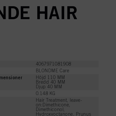
NDE HAIR
4067971081908
e
BLONDME Care
imensioner
Höjd 110 MM
Bredd 40 MM
Djup 40 MM
0.148 KG
Hair Treatment, leave-
on:Dimethicone,
Dimethiconol,
Hydroxyoctanone, Prunus