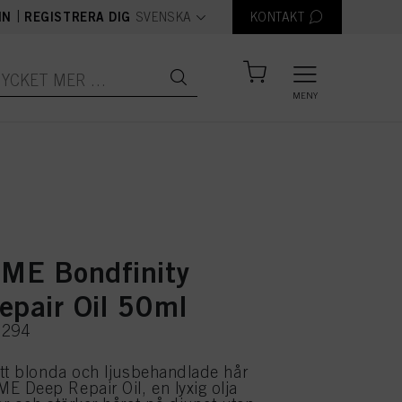
text.language
|
IN
REGISTRERA DIG
SVENSKA
KONTAKT
MENY
ME Bondfinity
epair Oil 50ml
5294
tt blonda och ljusbehandlade hår
 Deep Repair Oil, en lyxig olja