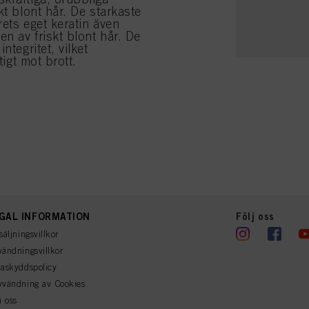
kt blont hår. De starkaste
ets eget keratin även
en av friskt blont hår. De
ntegritet, vilket
tigt mot brott.
GAL INFORMATION
Följ oss
säljningsvillkor
ändningsvillkor
askyddspolicy
vvändning av Cookies
 oss