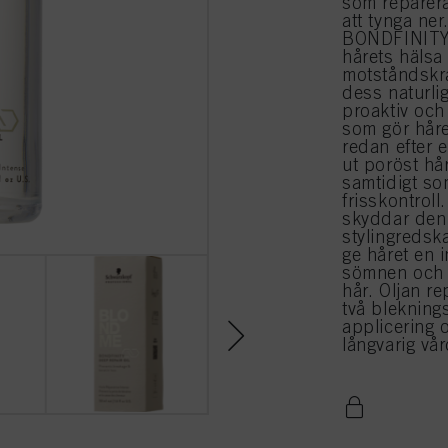
som reparera
att tynga ne
BONDFINITY-
hårets hälsa
motståndskra
dess naturlig
proaktiv oc
som gör håret
redan efter 
ut poröst hå
samtidigt so
frisskontrol
skyddar den 
stylingredsk
ge håret en 
sömnen och v
hår. Oljan r
två blekning
applicering o
långvarig vå