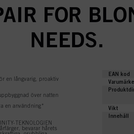
PAIR FOR BLO
NEEDS.
EAN kod
ör en långvarig, proaktiv
Varumärk
Produktd
eruppbyggnad över natten
ara en användning*
Vikt
Innehåll
FINITY-TEKNOLOGIEN
rfärger, bevarar hårets
kraftiga, orubbliga