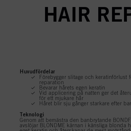
HAIR RE
Huvudfördelar
Förebygger slitage och keratinförlust f
reparation
Bevarar hårets egen keratin
Vid applicering på natten ger det åt
för ett mjukare hår
Håret blir sju gånger starkare efter b
Teknologi
Genom att bemästra den banbrytande BOND
avslöjar BLONDME kärnan i känsliga blonda hå
eget keratin och återskapar de mest motstånds