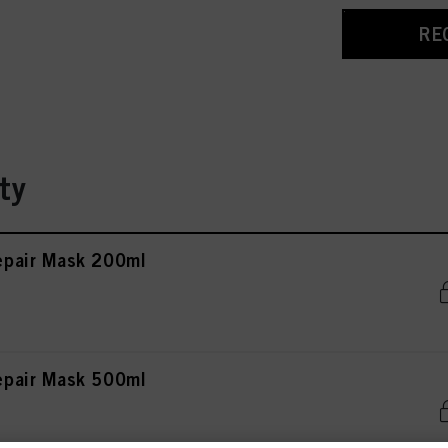
RE
ty
pair Mask 200ml
pair Mask 500ml