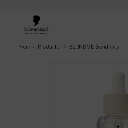
text.skipToContent
text.skipToNavigation
Hem
Produkter
BLONDME Bondfinity
current page