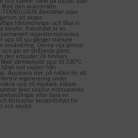
r och stärker håret på djupet utan
r. Med den avancerade
TEKNOLOGIN återställer oljan
 genom att skapa
ftiga hårbindningar och låsa in
a keratin. Resultatet är en
h permanent reparationsprocess
 upp till sju gånger starkare
en användning. Denna olja jämnar
r och ger en strålande glans,
m den erbjuder 24 timmars
l. Med värmeskydd upp till 230°C
håret mot skador från
ap. Applicera den på natten för att
intensiv regenerering under
akna upp till mjukare, slätare
eparerar även skador motsvarande
sbehandlingar efter bara en
ch förhindrar keratinförlust för
rd och skydd.