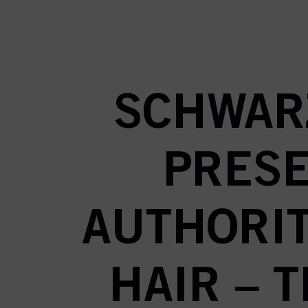
current ta
Produktin
SCHWAR
PRESE
AUTHORIT
HAIR – 