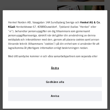
ENKLA
BESTÄLLNINGAR
Henkel Norden AB, Vasagatan 14A Sundbyberg Sverige och
Henkel AG & Co.
KGaA
Henkelstrasse 67, 40589Dusseldorf , Tyskland (kallas ”Henkel” eller
”vi”), behandlar personuppgifter om dig tillsammans som gemensamt
personuppgiftsansvariga, särskilt när det gäller din användning av denna
webbplats och interaktioner med den, genom att placera cookies samt annan
liknande teknik (tillsammans ”cookies”) på din enhet som vi använder för att
lagra/komma åt ytterligare information enligt beskrivningen nedan.
TOPPKATEGORI
Med ditt samtycke kommer vi och våra samarbetspartners som separata eller
ÖVERSIKT
gemensamma personuppgiftsansvariga enligt vad som anges i vår
dataskyddspolicy som är länkad i sidfoten, avsnitt ”Cookies, pixlar, fingeravtryck
Ändra
och liknande tekniker” också att använda cookies och behandla data som rör
dig för att mäta och optimera webbplatsens prestanda, för att ge dig funktioner
som förbättrar din användning av webbplatsen
och/eller för personligt
anpassad marknadsföring
. Vi analyserar din användning av denna
Godkänn alla
webbplats samt dina kommersiella interaktioner med oss (för det företag du
FÄRG
Den här onlinebutiken är
arbetar för) och på grundval av detta spåra dina köp av våra produkter på
tredje parts webbplatser, underhålla vår information om affärsenheter och
Avvisa
skapa individuella profiler om dig som kan berikas med data som erhållits från
endast för professionella
tredje part och andra webbplatser. Vi använder dessa profiler för
personanpassad marknadsföring, i synnerhet för att visa annonser som kan