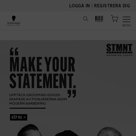
text.skipToContent
text.skipToNavigation
LOGGA IN
|
REGISTRERA DIG
MENY