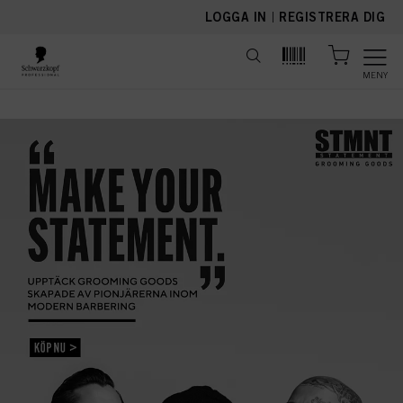
text.skipToContent
text.skipToNavigation
LOGGA IN
|
REGISTRERA DIG
MENY