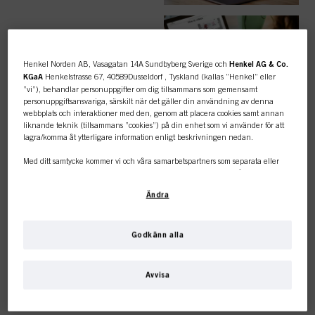
ENKLA
BESTÄLLNINGAR
Henkel Norden AB, Vasagatan 14A Sundbyberg Sverige och
Henkel AG & Co.
KGaA
Henkelstrasse 67, 40589Dusseldorf , Tyskland (kallas ”Henkel” eller
”vi”), behandlar personuppgifter om dig tillsammans som gemensamt
personuppgiftsansvariga, särskilt när det gäller din användning av denna
webbplats och interaktioner med den, genom att placera cookies samt annan
liknande teknik (tillsammans ”cookies”) på din enhet som vi använder för att
lagra/komma åt ytterligare information enligt beskrivningen nedan.
TOPPKATEGORI
Med ditt samtycke kommer vi och våra samarbetspartners som separata eller
ÖVERSIKT
gemensamma personuppgiftsansvariga enligt vad som anges i vår
dataskyddspolicy som är länkad i sidfoten, avsnitt ”Cookies, pixlar, fingeravtryck
Ändra
och liknande tekniker” också att använda cookies och behandla data som rör
dig för att mäta och optimera webbplatsens prestanda, för att ge dig funktioner
som förbättrar din användning av webbplatsen
och/eller för personligt
anpassad marknadsföring
. Vi analyserar din användning av denna
Godkänn alla
webbplats samt dina kommersiella interaktioner med oss (för det företag du
FÄRG
Den här onlinebutiken är
arbetar för) och på grundval av detta spåra dina köp av våra produkter på
tredje parts webbplatser, underhålla vår information om affärsenheter och
Avvisa
skapa individuella profiler om dig som kan berikas med data som erhållits från
endast för professionella
tredje part och andra webbplatser. Vi använder dessa profiler för
personanpassad marknadsföring, i synnerhet för att visa annonser som kan