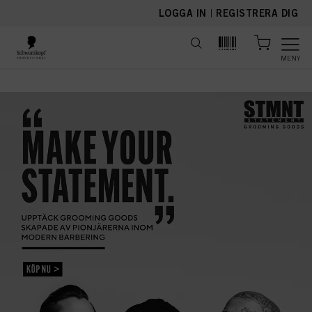
text.skipToContent
text.skipToNavigation
LOGGA IN
|
REGISTRERA DIG
MENY