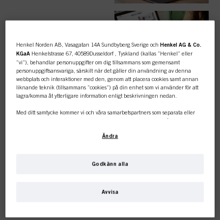
ENKLA
BESTÄLLNINGAR
Henkel Norden AB, Vasagatan 14A Sundbyberg Sverige och
Henkel AG & Co.
KGaA
Henkelstrasse 67, 40589Dusseldorf , Tyskland (kallas ”Henkel” eller
”vi”), behandlar personuppgifter om dig tillsammans som gemensamt
personuppgiftsansvariga, särskilt när det gäller din användning av denna
webbplats och interaktioner med den, genom att placera cookies samt annan
liknande teknik (tillsammans ”cookies”) på din enhet som vi använder för att
lagra/komma åt ytterligare information enligt beskrivningen nedan.
TOPPKATEGORI
Med ditt samtycke kommer vi och våra samarbetspartners som separata eller
ÖVERSIKT
gemensamma personuppgiftsansvariga enligt vad som anges i vår
dataskyddspolicy som är länkad i sidfoten, avsnitt ”Cookies, pixlar, fingeravtryck
Ändra
och liknande tekniker” också att använda cookies och behandla data som rör
dig för att mäta och optimera webbplatsens prestanda, för att ge dig funktioner
som förbättrar din användning av webbplatsen
och/eller för personligt
anpassad marknadsföring
. Vi analyserar din användning av denna
Godkänn alla
webbplats samt dina kommersiella interaktioner med oss (för det företag du
FÄRG
Den här onlinebutiken är
arbetar för) och på grundval av detta spåra dina köp av våra produkter på
tredje parts webbplatser, underhålla vår information om affärsenheter och
Avvisa
skapa individuella profiler om dig som kan berikas med data som erhållits från
endast för professionella
tredje part och andra webbplatser. Vi använder dessa profiler för
personanpassad marknadsföring, i synnerhet för att visa annonser som kan