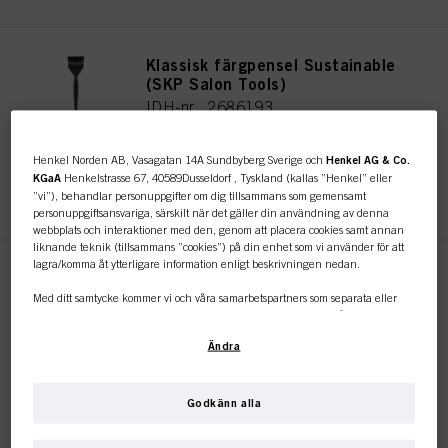
Klassisk färgpensel Sustainable
(SKP Salon Tools)
IDH-nr. 2686193
Henkel Norden AB, Vasagatan 14A Sundbyberg Sverige och
Henkel AG & Co.
KGaA
Henkelstrasse 67, 40589Dusseldorf , Tyskland (kallas ”Henkel” eller
REGISTRERA DIG OCH KÖP
”vi”), behandlar personuppgifter om dig tillsammans som gemensamt
personuppgiftsansvariga, särskilt när det gäller din användning av denna
webbplats och interaktioner med den, genom att placera cookies samt annan
liknande teknik (tillsammans ”cookies”) på din enhet som vi använder för att
lagra/komma åt ytterligare information enligt beskrivningen nedan.
SKP Root Retouch Brush
Sustainable
Med ditt samtycke kommer vi och våra samarbetspartners som separata eller
gemensamma personuppgiftsansvariga enligt vad som anges i vår
IDH-nr. 2686195
dataskyddspolicy som är länkad i sidfoten, avsnitt ”Cookies, pixlar, fingeravtryck
Ändra
och liknande tekniker” också att använda cookies och behandla data som rör
dig för att mäta och optimera webbplatsens prestanda, för att ge dig funktioner
som förbättrar din användning av webbplatsen
och/eller för personligt
REGISTRERA DIG OCH KÖP
anpassad marknadsföring
. Vi analyserar din användning av denna
Godkänn alla
webbplats samt dina kommersiella interaktioner med oss (för det företag du
arbetar för) och på grundval av detta spåra dina köp av våra produkter på