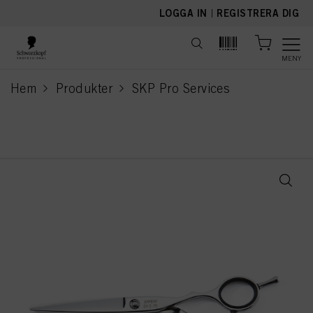
text.skipToContent
text.skipToNavigation
LOGGA IN
|
REGISTRERA DIG
MENY
Hem
Produkter
SKP Pro Services
current page