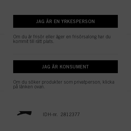
REGISTRERA DIG OCH KÖP
JAG ÄR EN YRKESPERSON
Om du är frisör eller äger en frisörsalong har du
kommit till rätt plats.
Digital timer
IDH-nr. 3022704
JAG ÄR KONSUMENT
REGISTRERA DIG OCH KÖP
Om du söker produkter som privatperson, klicka
på länken ovan.
PROTECTIVE GLOVES EXTRA
LONG
IDH-nr. 2812377