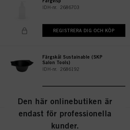
Färgvisp
IDH-nr. 2686703
REGISTRERA DIG OCH KÖP
Färgskål Sustainable (SKP
Salon Tools)
IDH-nr. 2686192
REGISTRERA DIG OCH KÖP
Den här onlinebutiken är
endast för professionella
Hållbar balayageplatta L
kunder.
IDH-nr. 2853585