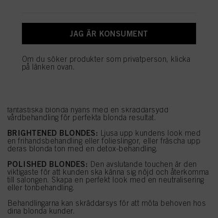
under ”Cookies” i ”Cookieinställningar”. För mer information om de cookies
som används på denna webbplats, särskilt lagringstiden, se den detaljerade
informationen om varje cookie som finns tillgänglig genom att klicka på
”Ändra” nedan.
JAG ÄR KONSUMENT
Om du klickar på ”Ändra” kan du hitta mer information om behandlingen av
BLONDA BEHANDLINGAR
dina uppgifter/användningen av cookies och tillåta dem för ett eller flera av de
Om du söker produkter som privatperson, klicka
BLONDME erbjuder en unik färg- och vårdportfolio med
syften som nämns ovan. Genom att klicka på ”Godkänn alla” godkänner du
på länken ovan.
oändliga behandlingsmöjligheter som vi har kategoriserat i
användningen av cookies samt behandlingen av dina personuppgifter för alla
3 typer:
ovan angivna ändamål. Om du klickar på ”Avvisa” används endast cookies
som är tekniskt nödvändiga för att tillhandahålla denna webbplats.
FLAWLESS BLONDES:
Låt din kund bli blond hela vägen
med en kraftfull transformation, eller bibehålla sin
fantastiska blonda nyans med en skräddarsydd
vårdbehandling för perfekta blonda resultat.
BRIGHTENED BLONDES:
Ljusa upp kundens look med
en frihandsbehandling eller folieslingor, eller fräscha upp
deras blonda ton med en detox-behandling.
POLISHED BLONDES:
Den avslutande touchen är den
viktigaste för att kunden ska känna sig nöjd och återkomma
till salongen. Skapa en perfekt look med en neutralisering
eller tonbehandling.
Behandlingarna kan skräddarsys för att möta behoven hos
dina blonda kunder.