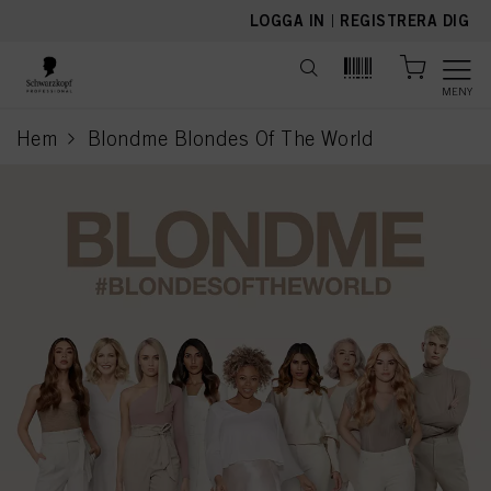
text.skipToContent
text.skipToNavigation
LOGGA IN
|
REGISTRERA DIG
MENY
Hem
Blondme Blondes Of The World
current page