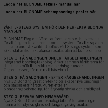
Ladda ner BLONDME teknisk manual här
Ladda ner BLONDME schamponerings-poster här
VÅRT 3-STEGS SYSTEM FÖR DEN PERFEKTA BLONDA
NYANSEN
BLONDME Färg och Vård har formulerats och utvecklats
för att fungera tillsammans som ett system för att skapa en
ultimat blond hårkvalité. Upptäck vårt 3-stegs system som
säkerställer ikoniskt blonda resultat utan att kompromissa:
STEG 1: PÅ SALONGEN UNDER FÄRGBEHANDLINGEN
Integrerad bonding-teknologi länkar samman hårfibrerna för
att skapa kraftfulla strukturella bindningar under
färgprocessen, för minimalt håravbrott.
STEG 2: PÅ SALONGEN - EFTER FÄRGBEHANDLINGEN
Nya 3D Bonding Creation-teknologi skapar nya bindningar
och stabiliserar hårstrukturen efter en
blonderingsbehandling, för långvarig styrka och smidighet.
STEG 3: BEVARA MED HEMMAVÅRD
Nya 3D Bond Creation-teknologi bibehåller bindningar
hemma för styrka, glans och långvariga färgresultat.