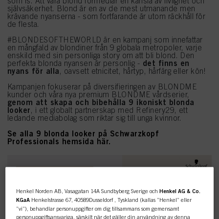
som is. Att vara blond förmedlar en känsla av livlighet och
självsäkerhet. Blond är en av de mest utmanande men
krävande nyanserna - som fortfarande är utom räckhåll för
de flesta.
#BLONDESOFTHEWORLD är en kampanj som innefattar
en mångfald av blondiner från 9 globala metropoler, varje
enskild med sin personliga story om att bli blond. Den
det finns en
perfekta blonda nyansen är personlig -
nyans för alla
, oavsett etnicitet, hårtyp, hårfärg eller kön!
Kampanjen fokuserar på diversifieringen av BLONDME
kunder och våra nya premium BLONDME vårdserier,
genom att skapa och bibehålla 9 ikoniskt blonda
looker
, i ett globalt partnerskap med Refinery29, ett
ledande mediabolag som riktar sig till unga kvinnor.
Se alla 9 blonda looker på Schwarzkopf
Professionals hemsida här.
Henkel Norden AB, Vasagatan 14A Sundbyberg Sverige och
Henkel AG & Co.
KGaA
Henkelstrasse 67, 40589Dusseldorf , Tyskland (kallas ”Henkel” eller
”vi”), behandlar personuppgifter om dig tillsammans som gemensamt
personuppgiftsansvariga, särskilt när det gäller din användning av denna