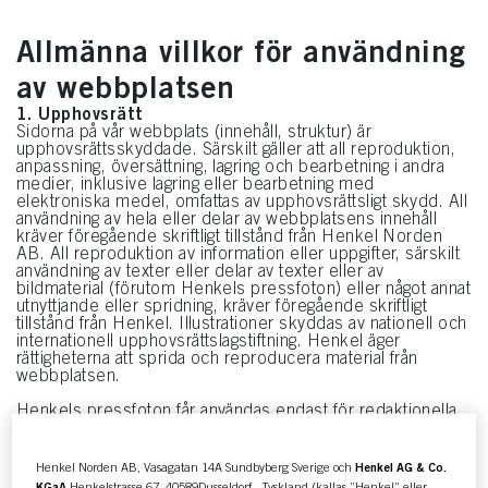
Allmänna villkor för användning
av webbplatsen
1. Upphovsrätt
Sidorna på vår webbplats (innehåll, struktur) är
upphovsrättsskyddade. Särskilt gäller att all reproduktion,
anpassning, översättning, lagring och bearbetning i andra
medier, inklusive lagring eller bearbetning med
elektroniska medel, omfattas av upphovsrättsligt skydd. All
användning av hela eller delar av webbplatsens innehåll
kräver föregående skriftligt tillstånd från Henkel Norden
AB. All reproduktion av information eller uppgifter, särskilt
användning av texter eller delar av texter eller av
bildmaterial (förutom Henkels pressfoton) eller något annat
utnyttjande eller spridning, kräver föregående skriftligt
tillstånd från Henkel. Illustrationer skyddas av nationell och
internationell upphovsrättslagstiftning. Henkel äger
rättigheterna att sprida och reproducera material från
webbplatsen.
Henkels pressfoton får användas endast för redaktionella
ändamål. Henkels pressfoton som reproduceras och/eller
redigeras elektroniskt för redaktionella ändamål måste
förses med copyright-meddelandet “© Henkel Norden.
Henkel Norden AB, Vasagatan 14A Sundbyberg Sverige och
Henkel AG & Co.
Med ensamrätt”. Återgivning är kostnadsfri, men vi begär
KGaA
Henkelstrasse 67, 40589Dusseldorf , Tyskland (kallas ”Henkel” eller