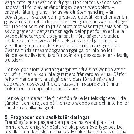
Varje rättsligt ansvar som åligger Henkel för skador som
uppstår till följd av användning av denna webbplats –
oavsett rättslig grund, inklusive otillåten handling – är
begränsat till skador som orsakats uppsåtligen eller genom
grov vårdslöshet. I den mån ett tvingande ansvar föreligger
för Henkel som en följd av brott mot väsentliga avtalsenliga
skyldigheter är det sammanlagda beloppet för eventuella
skadeståndsanspråk begränsat till förutsägbara skador.
Detta ska inte påverka Henkels ansvar enligt tillämplig
lagstiftning om produktansvar eller enligt givna garantier.
Ovannämnda ansvarsbegränsningar gäller inte heller i
händelse av livsfara, fara för svår kroppsskada eller allvarlig
sjukdom.
Henkel gör stora ansträngningar att hålla sina webbplatser
virusfria, men vi kan inte garantera frånvaro av virus. Därför
rekommenderar vi att åtgärder vidtas för att säkra ett
adekvat virusskydd (t.ex. virusskanningsprogram) innan
dokument och uppgifter laddas ner.
Henkel garanterar inte frihet från fel eller felaktigheter i de
tjänster som erbjuds på Henkels webbplats och inte heller
tjänsternas tillgänglighet.
5. Prognoser och avsiktsförklaringar
Framåtsyftande påståenden på denna webbplats har
formulerats enligt vår bästa vetskap och övertygelse. De
resultat som faktiskt uppnås av Henkel kan dock skilja sig