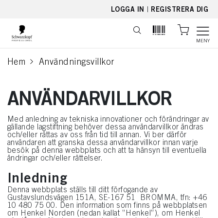
text.skipToContent
text.skipToNavigation
LOGGA IN
|
REGISTRERA DIG
MENY
Hem
Användningsvillkor
current page
ANVÄNDARVILLKOR
Med anledning av tekniska innovationer och förändringar av
gällande lagstiftning behöver dessa användarvillkor ändras
och/eller rättas av oss från tid till annan. Vi ber därför
användaren att granska dessa användarvillkor innan varje
besök på denna webbplats och att ta hänsyn till eventuella
ändringar och/eller rättelser.
Inledning
Denna webbplats ställs till ditt förfogande av
Gustavslundsvägen 151A, SE-167 51 BROMMA, tfn: +46
10 480 75 00. Den information som finns på webbplatsen
om Henkel Norden (nedan kallat ”Henkel”), om Henkel