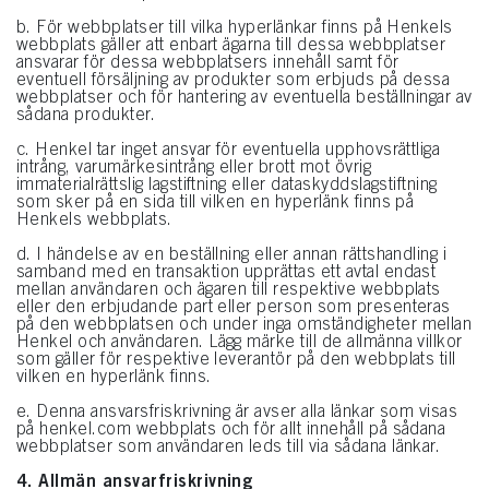
fingeravtryck och liknande tekniker”). Du kan när som helst återkalla ditt
b. För webbplatser till vilka hyperlänkar finns på Henkels
samtycke med framtida verkan genom att inaktivera cookies på vår webbplats
webbplats gäller att enbart ägarna till dessa webbplatser
under ”Cookies” i ”Cookieinställningar”. För mer information om de cookies
ansvarar för dessa webbplatsers innehåll samt för
som används på denna webbplats, särskilt lagringstiden, se den detaljerade
eventuell försäljning av produkter som erbjuds på dessa
informationen om varje cookie som finns tillgänglig genom att klicka på
webbplatser och för hantering av eventuella beställningar av
”Ändra” nedan.
sådana produkter.
Om du klickar på ”Ändra” kan du hitta mer information om behandlingen av
c. Henkel tar inget ansvar för eventuella upphovsrättliga
dina uppgifter/användningen av cookies och tillåta dem för ett eller flera av de
intrång, varumärkesintrång eller brott mot övrig
syften som nämns ovan. Genom att klicka på ”Godkänn alla” godkänner du
immaterialrättslig lagstiftning eller dataskyddslagstiftning
som sker på en sida till vilken en hyperlänk finns på
användningen av cookies samt behandlingen av dina personuppgifter för alla
Henkels webbplats.
ovan angivna ändamål. Om du klickar på ”Avvisa” används endast cookies
som är tekniskt nödvändiga för att tillhandahålla denna webbplats.
d. I händelse av en beställning eller annan rättshandling i
samband med en transaktion upprättas ett avtal endast
mellan användaren och ägaren till respektive webbplats
eller den erbjudande part eller person som presenteras
på den webbplatsen och under inga omständigheter mellan
Henkel och användaren. Lägg märke till de allmänna villkor
som gäller för respektive leverantör på den webbplats till
vilken en hyperlänk finns.
e. Denna ansvarsfriskrivning är avser alla länkar som visas
på henkel.com webbplats och för allt innehåll på sådana
webbplatser som användaren leds till via sådana länkar.
4. Allmän ansvarfriskrivning