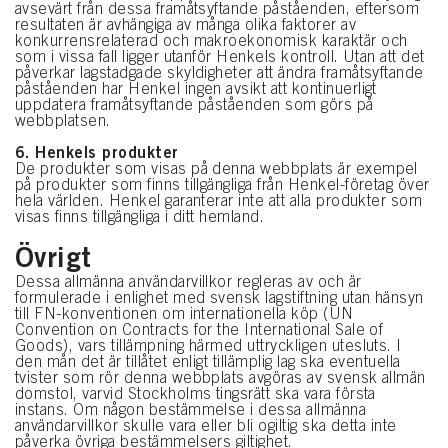
avsevärt från dessa framåtsyftande påståenden, eftersom
resultaten är avhängiga av många olika faktorer av
konkurrensrelaterad och makroekonomisk karaktär och
som i vissa fall ligger utanför Henkels kontroll. Utan att det
påverkar lagstadgade skyldigheter att ändra framåtsyftande
påståenden har Henkel ingen avsikt att kontinuerligt
uppdatera framåtsyftande påståenden som görs på
webbplatsen.
6. Henkels produkter
De produkter som visas på denna webbplats är exempel
på produkter som finns tillgängliga från Henkel-företag över
hela världen. Henkel garanterar inte att alla produkter som
visas finns tillgängliga i ditt hemland.
Övrigt
Dessa allmänna användarvillkor regleras av och är
formulerade i enlighet med svensk lagstiftning utan hänsyn
till FN-konventionen om internationella köp (UN
Convention on Contracts for the International Sale of
Goods), vars tillämpning härmed uttryckligen utesluts. I
den mån det är tillåtet enligt tillämplig lag ska eventuella
tvister som rör denna webbplats avgöras av svensk allmän
domstol, varvid Stockholms tingsrätt ska vara första
instans. Om någon bestämmelse i dessa allmänna
användarvillkor skulle vara eller bli ogiltig ska detta inte
påverka övriga bestämmelsers giltighet.