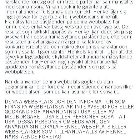
närstående företag och om tredje parter har sammanställts
med stor omsorg. Vi kan dock inte garantera att
informationen är fullständig och korrekt. Henkel åtar sig
inget ansvar för eventuella fel i webbsidans innehåll.
Framåtsyftande påståenden på denna webbplats har
formulerats enligt vår bästa vetskap och övertygelse. De
resultat som faktiskt uppnås av Henkel kan dock skilja sig
avsevärt från dessa framåtsyftande påståenden, eftersom
resultaten är avhängiga av många olika faktorer av
konkurrensrelaterad och makroekonomisk karaktär och
som i vissa fall ligger utanför Henkels kontroll. Utan att det
påverkar lagstadgade skyldigheter att ändra framåtsyftande
påståenden har Henkel ingen avsikt att kontinuerligt
uppdatera framåtsyftande påståenden som görs på
webbplatsen.
När du använder denna webbplats godtar du utan
begränsningar eller förbehåll nedanstående användarvillkor
för webbplatsen, som du kan läsa här eller skriva ut.
DENNA WEBBPLATS OCH DEN INFORMATION SOM
FINNS PÅ WEBBPLATSEN ÄR INTE AVSEDD FÖR ELLER
GODKÄND FÖR ANVÄNDNING I USA ELLER AV
MEDBORGARE I USA ELLER PERSONER BOSATTA I
USA. DESSA PERSONER OMBEDS VÄNLIGEN
ANVÄNDA SIN LOKALA HENKEL-WEBBPLATS ELLER
WEBBPLATSER SOM TILLHANDAHÅLLS AV HENKEL
NÄRSTÅENDE FÖRETAG