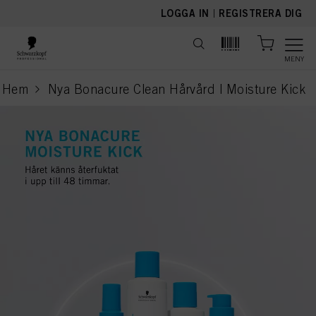
text.skipToContent
text.skipToNavigation
LOGGA IN
|
REGISTRERA DIG
MENY
Hem
Nya Bonacure Clean Hårvård | Moisture Kick
current page