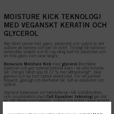
MOISTURE KICK TEKNOLOGI
MED VEGANSKT KERATIN OCH
GLYCEROL
När håret saknar fukt, glans, elasticitet och spänst är det
svårare att hantera och kan bli skört. Törstigt hår behöver
behandlas snabbt och få i sig viktig fukt för elasticitet och
en frisk glans som varar längre.
Bonacure Moisture Kick
glycerol
med
återställer
balansen och ger optimal fuktnivå även i de allra torraste
hår. Det gör håret upp till 72 % mer lätthanterligt*, ökar
glansen och tar bort statisk elektricitet. För ett perfekt
följsamt, glansigt och återfuktat hår, fullt av elasticitet och
spänst.
Glycerol balanserar om fuktnivåerna i hår ochhårbotten,
Cell Equalizer teknologi
och i kombination med
ger det
en slät håryta med fyllighet, spänst och lyster i varje enskilt
hårstrå. Hjälper till att bibehålla optimal fuktnivå.