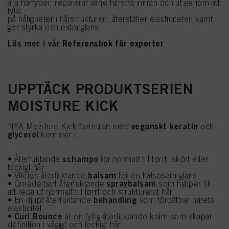
alla hårtyper, reparerar varje hårstrå inifrån och ut genom att
fylla
på håligheter i hårstrukturen, återställer elasticiteten samt
ger styrka och extra glans.
Läs mer i vår
Referensbok för experter
UPPTÄCK PRODUKTSERIEN
MOISTURE KICK
veganskt keratin
NYA Moisture Kick formulan med
och
glycerol
kommer i…
schampo
• Återfuktande
för normalt till torrt, skört eller
lockigt hår
balsam
• Viktlös återfuktande
för en hälsosam glans
spraybalsam
• Omedelbart återfuktande
som hjälper till
att reda ut normalt till torrt och strukturerat hår
behandling
• En djupt återfuktande
som förbättrar hårets
elasticitet
Curl Bounce
•
är en fyllig återfuktande kräm som skapar
definition i vågigt och lockigt hår