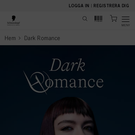
text.skipToContent
text.skipToNavigation
LOGGA IN
|
REGISTRERA DIG
MENY
Hem
Dark Romance
current page