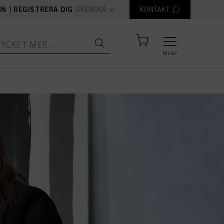
text.language
|
IN
REGISTRERA DIG
SVENSKA
KONTAKT
MENY