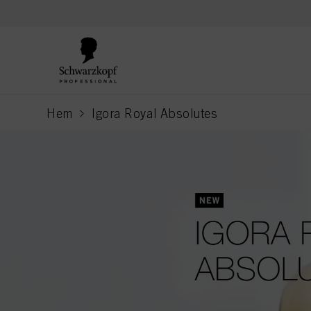
text.skipToContent
text.skipToNavigation
Hem
Igora Royal Absolutes
current page