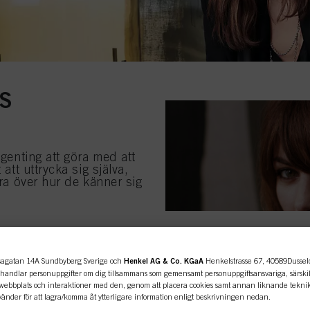
S
ngenting att göra med att
att uttrycka sig själva,
era över hur de känner sig
 denna känsla oavsett
S färgserie ger perfekt
s hår behov .
nlinebutiken är endast för prof
agatan 14A Sundbyberg Sverige och
Henkel AG & Co. KGaA
Henkelstrasse 67, 40589Dusseldo
ehandlar personuppgifter om dig tillsammans som gemensamt personuppgiftsansvariga, särskilt
bbplats och interaktioner med den, genom att placera cookies samt annan liknande teknik 
kunder.
änder för att lagra/komma åt ytterligare information enligt beskrivningen nedan.