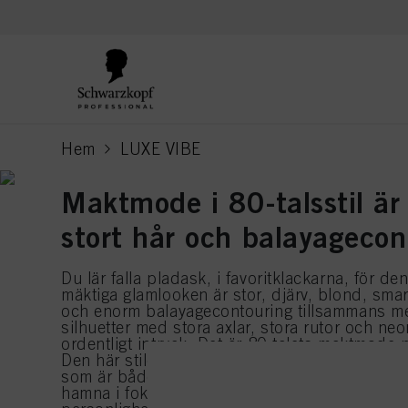
text.skipToContent
text.skipToNavigation
Hem
LUXE VIBE
current page
Maktmode i 80-talsstil är
stort hår och balayagecon
Du lär falla pladask, i favoritklackarna, för d
mäktiga glamlooken är stor, djärv, blond, smar
och enorm balayagecontouring tillsammans m
silhuetter med stora axlar, stora rutor och neo
ordentligt intryck. Det är 80-talets maktmode n
Den här stilen riktigt utstrålar självförtroend
som är både avslappnade och bekväma. Du ko
hamna i fokus, med en kombination av majestä