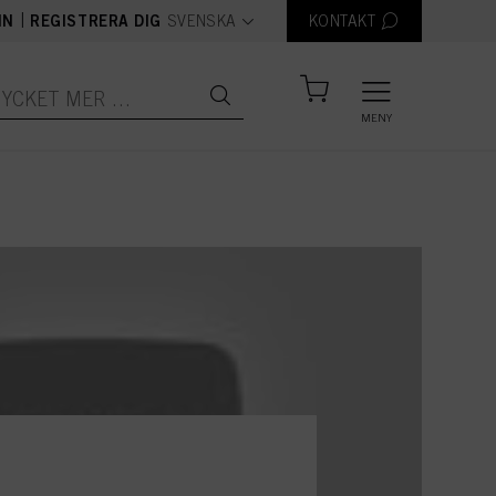
text.language
|
IN
REGISTRERA DIG
SVENSKA
KONTAKT
MENY