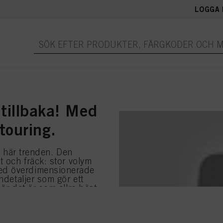
LOGGA 
 tillbaka! Med
touring.
en här trenden. Den
t och fräck: stor volym
ed överdimensionerade
ndetaljer som gör ett
är det är som allra bäst.
e och karisma med looks
mmer att stråla, och
tiskt hår, magnetisk