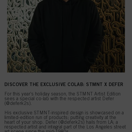
DISCOVER THE EXCLUSIVE COLAB:
STMNT X DEFER
For this year’s holiday season, the STMNT Artist Edition
sees a special co-lab with the respected artist Defer
(@deferk2s).
His exclusive STMNT-inspired design is showcased on a
limited-edition run of products; putting creativity at the
heart of your shop. Defer (@deferk2s) hails from LA; a
respected artist and integral part of the Los Angeles street
art scene since the mid-1980s.