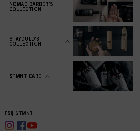
NOMAD BARBER'S
COLLECTION
STAYGOLD'S
COLLECTION
STMNT CARE
Följ STMNT