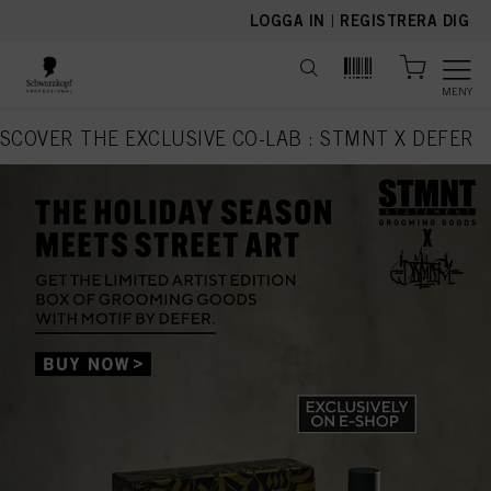
text.skipToContent
text.skipToNavigation
LOGGA IN
|
REGISTRERA DIG
MENY
ISCOVER THE EXCLUSIVE CO-LAB : STMNT X DEFER
current page