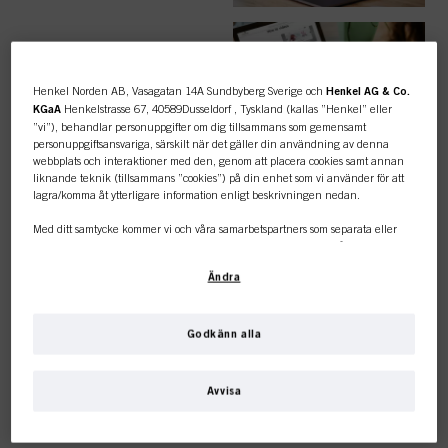
ENKLA
BESTÄLLNINGAR
Henkel Norden AB, Vasagatan 14A Sundbyberg Sverige och
Henkel AG & Co.
KGaA
Henkelstrasse 67, 40589Dusseldorf , Tyskland (kallas ”Henkel” eller
”vi”), behandlar personuppgifter om dig tillsammans som gemensamt
personuppgiftsansvariga, särskilt när det gäller din användning av denna
webbplats och interaktioner med den, genom att placera cookies samt annan
liknande teknik (tillsammans ”cookies”) på din enhet som vi använder för att
lagra/komma åt ytterligare information enligt beskrivningen nedan.
TOPPKATEGORI
Med ditt samtycke kommer vi och våra samarbetspartners som separata eller
ÖVERSIKT
gemensamma personuppgiftsansvariga enligt vad som anges i vår
dataskyddspolicy som är länkad i sidfoten, avsnitt ”Cookies, pixlar, fingeravtryck
Ändra
och liknande tekniker” också att använda cookies och behandla data som rör
dig för att mäta och optimera webbplatsens prestanda, för att ge dig funktioner
som förbättrar din användning av webbplatsen
och/eller för personligt
anpassad marknadsföring
. Vi analyserar din användning av denna
Godkänn alla
webbplats samt dina kommersiella interaktioner med oss (för det företag du
FÄRG
Den här onlinebutiken är
arbetar för) och på grundval av detta spåra dina köp av våra produkter på
tredje parts webbplatser, underhålla vår information om affärsenheter och
Avvisa
skapa individuella profiler om dig som kan berikas med data som erhållits från
endast för professionella
tredje part och andra webbplatser. Vi använder dessa profiler för
personanpassad marknadsföring, i synnerhet för att visa annonser som kan