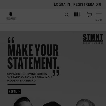
text.skipToContent
text.skipToNavigation
LOGGA IN
|
REGISTRERA DIG
MENY