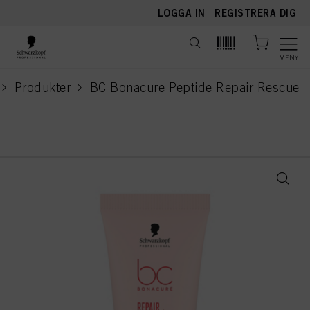
text.skipToContent
text.skipToNavigation
LOGGA IN
|
REGISTRERA DIG
MENY
Produkter
BC Bonacure Peptide Repair Rescue
current page