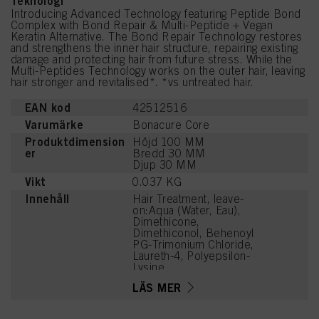
Teknologi
Introducing Advanced Technology featuring Peptide Bond
Complex with Bond Repair & Multi-Peptide + Vegan
Keratin Alternative. The Bond Repair Technology restores
and strengthens the inner hair structure, repairing existing
damage and protecting hair from future stress. While the
Multi-Peptides Technology works on the outer hair, leaving
hair stronger and revitalised*. *vs untreated hair.
EAN kod
42512516
Varumärke
Bonacure Core
Produktdimension
Höjd 100 MM
er
Bredd 30 MM
Djup 30 MM
Vikt
0.037 KG
Innehåll
Hair Treatment, leave-
on:Aqua (Water, Eau),
Dimethicone,
Dimethiconol, Behenoyl
PG-Trimonium Chloride,
Laureth-4, Polyepsilon-
Lysine,
Hydroxypropylammonium
LÄS MER
Gluconate,
Hydroxypropylgluconamid
e, Soy Amino Acids,