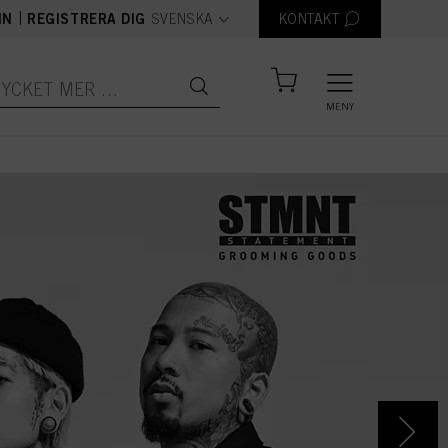
text.language
|
IN
REGISTRERA DIG
SVENSKA
KONTAKT
MENY