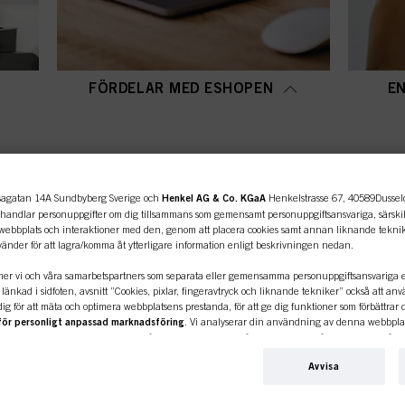
FÖRDELAR MED ESHOPEN
E
OPPKATEGORI ÖVERSI
agatan 14A Sundbyberg Sverige och
Henkel AG & Co. KGaA
Henkelstrasse 67, 40589Dusseldo
ehandlar personuppgifter om dig tillsammans som gemensamt personuppgiftsansvariga, särskilt
bbplats och interaktioner med den, genom att placera cookies samt annan liknande teknik 
änder för att lagra/komma åt ytterligare information enligt beskrivningen nedan.
er vi och våra samarbetspartners som separata eller gemensamma personuppgiftsansvariga en
länkad i sidfoten, avsnitt ”Cookies, pixlar, fingeravtryck och liknande tekniker” också att an
ig för att mäta och optimera webbplatsens prestanda, för att ge dig funktioner som förbättra
 för personligt anpassad marknadsföring
. Vi analyserar din användning av denna webbpla
ör det företag du arbetar för) och på grundval av detta spåra dina köp av våra produkter på tr
ion om affärsenheter och skapa individuella profiler om dig som kan berikas med data som erh
nlinebutiken är endast för prof
Avvisa
nvänder dessa profiler för personanpassad marknadsföring, i synnerhet för att visa annonser 
mpelvis dina identifierade intressen) på denna webbplats och andra (tredje parts) medier via d
samt för att mäta och optimera framgången för reklamkampanjer.