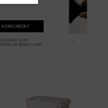
t ”Cookies, pixlar,
inaktivera cookies på vår
s, särskilt lagringstiden,
R KONSUMENT
ch tillåta dem för ett
es samt behandlingen av
skt nödvändiga för att
produkter som
NENT
TILLBEHÖR
klicka på länken ovan.
U