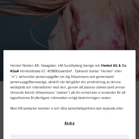
Henkel Norden AB, Vasagatan 14A Sundbyberg Sverige och
Henkel AG & Co.
KGaA
Henkelstrasse 67, 40589Dusseldorf , Tyskland (kallas ”Henkel” eller
”vi”), behandlar personuppgifter om dig tillsammans som gemensamt
personuppgiftsansvariga, särskilt när det gäller din användning av denna
webbplats och interaktioner med den, genom att placera cookies samt annan
Den här onlinebutiken är
liknande teknik (tillsammans ”cookies”) på din enhet som vi använder för att
lagra/komma åt ytterligare information enligt beskrivningen nedan.
Välkommen till Essential Looks 2023 — 01. Våra tre
trender dikterar allt som händer på catwalken till "High
endast för professionella
Street", ända ner till hur vi bor och äter; och bygger allt
Med ditt samtycke kommer vi och våra samarbetspartners som separata eller
därifrån. Den här säsongen är våra 3 olika trendvärldar
gemensamma personuppgiftsansvariga enligt vad som anges i vår
kunder.
baserade på den växande betydelsen av energi och
dataskyddspolicy som är länkad i sidfoten, avsnitt ”Cookies, pixlar, fingeravtryck
medkänsla när det kommer till att definiera både individens
Ändra
och liknande tekniker” också att använda cookies och behandla data som rör
och kollektivets känsla för stil och estetik.
dig för att mäta och optimera webbplatsens prestanda, för att ge dig funktioner
som förbättrar din användning av webbplatsen
och/eller för personligt