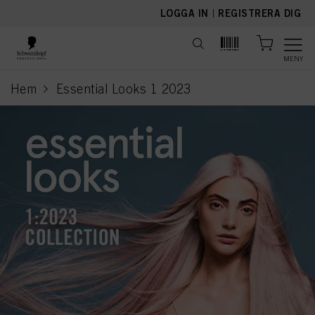
text.skipToContent
text.skipToNavigation
LOGGA IN
|
REGISTRERA DIG
MENY
Hem
Essential Looks 1 2023
current page