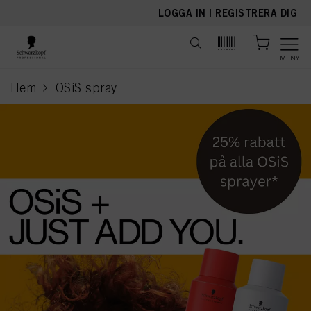
text.skipToContent
text.skipToNavigation
LOGGA IN
|
REGISTRERA DIG
MENY
Hem
OSiS spray
current page