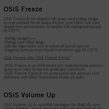
OSiS Freeze
OSiS Freeze är en vegansk hårspray med kraftig stadga
som är perfekt för att skapa frisyrer som håller och med
skydd mot värmeskador orsakade från stylingverktyg upp
till 230°C.
-Kraftig stadga/+++
-Styling som håller länge
-Lämnar inga rester och är enkel att borsta igenom
-Vegansk formula med skydd mot värme upp till 230°C
OSiS Freeze eller OSiS Freeze Pump?
-OSiS Freeze är en finfördelad och snabbtorkade aerosol-
spray som med fördel kan användas som finish.
-OSiS Freeze Pump är en pumpspray utan aerosol som
definierar och håller individuella lockar på plats.
OSiS Volume Up
OSiS Volume Up är specifikt framtagen för långt hår som
saknar fyllighet, denna veganska spray ger omedelbart en