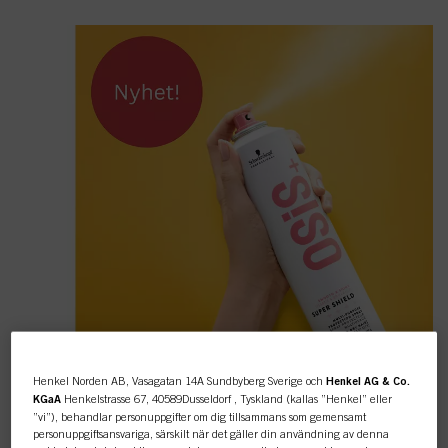
Henkel Norden AB, Vasagatan 14A Sundbyberg Sverige och
Henkel AG & Co.
KGaA
Henkelstrasse 67, 40589Dusseldorf , Tyskland (kallas ”Henkel” eller
”vi”), behandlar personuppgifter om dig tillsammans som gemensamt
personuppgiftsansvariga, särskilt när det gäller din användning av denna