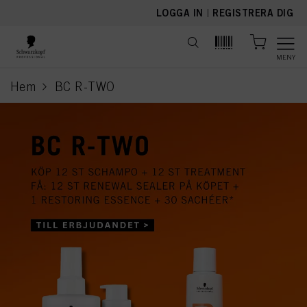
text.skipToContent
text.skipToNavigation
LOGGA IN
|
REGISTRERA DIG
MENY
Hem
BC R-TWO
current page