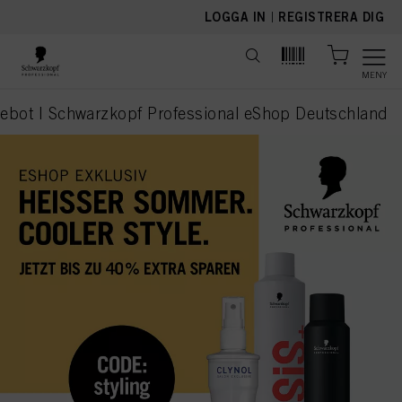
text.skipToContent
text.skipToNavigation
LOGGA IN
|
REGISTRERA DIG
MENY
gebot I Schwarzkopf Professional eShop Deutschland
current page