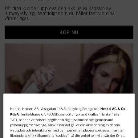
Låt dina kunder uppleva den exklusiva känslan av
runway‑styling, samtidigt som du håller fast vid dina
värderingar.
KÖP NU
Henkel Norden AB, Vasagatan 14A Sundbyberg Sverige och
Henkel AG & Co.
KGaA
Henkelstrasse 67, 40589Dusseldorf , Tyskland (kallas ”Henkel” eller
”vi”), behandlar personuppgifter om dig tillsammans som gemensamt
personuppgiftsansvariga, särskilt när det gäller din användning av denna
webbplats och interaktioner med den, genom att placera cookies samt annan
liknande teknik (tillsammans ”cookies”) på din enhet som vi använder för att