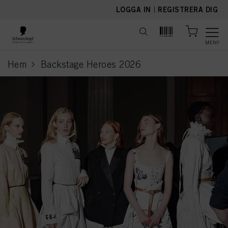
text.skipToContent
text.skipToNavigation
LOGGA IN
|
REGISTRERA DIG
MENY
Hem
Backstage Heroes 2026
current page