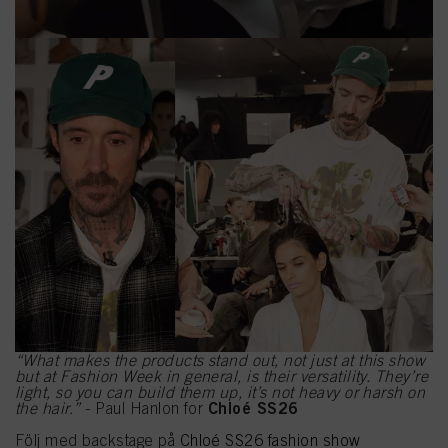
“What makes the products stand out, not just at this show
but at Fashion Week in general, is their versatility. They’re
light, so you can build them up, it’s not heavy or harsh on
Chloé SS26
the hair.”
- Paul Hanlon for
Följ med backstage på
Chloé SS26 fashion show