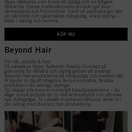
Mays‑stärkelse som bidrar till stadga och en fylligare
hårkänsla. Denna multifunktionella produkt ger även
värmeskydd och frisskontroll. Enkel att applicera ger den
en slät finish och säkerställer mångsidig, enkel styling –
både i salong och hemma.
KÖP NU
Beyond Hair
För hår, ansikte & hud
På catwalken tänjer Authentic Beauty Concept på
gränserna för hårvård och styling genom att använda
Beyond Hair‑produkterna på mångsidiga och kreativa sätt.
Vi bjuder in dig att integrera dessa innovativa, flexibla
produkter i din salongs stylingar.
Du skapar inte bara en komplett beautyupplevelse – du
vågar också erbjuda en ny nivå av kreativitet och utforska
nya stylingvägar. Ta catwalk‑inspirerad hårkonst direkt in i
din salong med Beyond Hair‑produkterna.