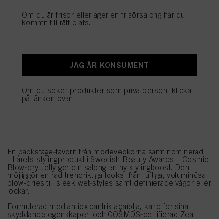
informationen om varje cookie som finns tillgänglig genom att klicka på
”Ändra” nedan.
Om du är frisör eller äger en frisörsalong har du
kommit till rätt plats.
Om du klickar på ”Ändra” kan du hitta mer information om behandlingen av
dina uppgifter/användningen av cookies och tillåta dem för ett eller flera av de
syften som nämns ovan. Genom att klicka på ”Godkänn alla” godkänner du
användningen av cookies samt behandlingen av dina personuppgifter för alla
ovan angivna ändamål. Om du klickar på ”Avvisa” används endast cookies
JAG ÄR KONSUMENT
som är tekniskt nödvändiga för att tillhandahålla denna webbplats.
Om du söker produkter som privatperson, klicka
på länken ovan.
NY HERO – Cosmic Blow-dry
Jelly
En backstage‑favorit från modeveckorna samt nominerad
till årets stylingprodukt i Swedish Beauty Awards – Cosmic
Blow‑dry Jelly ger din salong en ny stylingboost. Den
möjliggör en rad trendriktiga looks, från luftiga, voluminösa
blow-dries till sleek wet‑styles samt definierade vågor eller
lockar.
Formulerad med antioxidantrik açaíolja, känd för sina
skyddande egenskaper, och COSMOS‑certifierad Zea