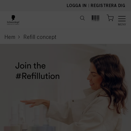
text.skipToContent
text.skipToNavigation
LOGGA IN
|
REGISTRERA DIG
MENY
Hem
Refill concept
current page