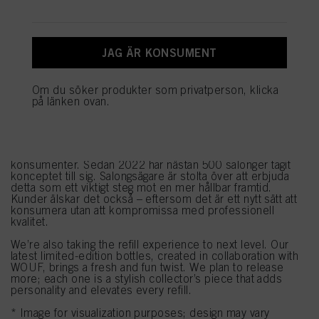
under ”Cookies” i ”Cookieinställningar”. För mer information om de cookies
som används på denna webbplats, särskilt lagringstiden, se den detaljerade
informationen om varje cookie som finns tillgänglig genom att klicka på
”Ändra” nedan.
JAG ÄR KONSUMENT
Om du klickar på ”Ändra” kan du hitta mer information om behandlingen av
dina uppgifter/användningen av cookies och tillåta dem för ett eller flera av de
Om du söker produkter som privatperson, klicka
syften som nämns ovan. Genom att klicka på ”Godkänn alla” godkänner du
på länken ovan.
användningen av cookies samt behandlingen av dina personuppgifter för alla
Design som imponerar
ovan angivna ändamål. Om du klickar på ”Avvisa” används endast cookies
som är tekniskt nödvändiga för att tillhandahålla denna webbplats.
Med en stilren, minimalistisk design erbjuder vår Refill Bar
en miljövänlig och unik upplevelse som tilltalar medvetna
konsumenter. Sedan 2022 har nästan 500 salonger tagit
konceptet till sig. Salongsägare är stolta över att erbjuda
detta som ett viktigt steg mot en mer hållbar framtid.
Kunder älskar det också – eftersom det är ett nytt sätt att
konsumera utan att kompromissa med professionell
kvalitet.
We’re also taking the refill experience to next level. Our
latest limited-edition bottles, created in collaboration with
WOUF, brings a fresh and fun twist. We plan to release
more; each one is a stylish collector’s piece that adds
personality and elevates every refill.
* Image for visualization purposes; design may vary