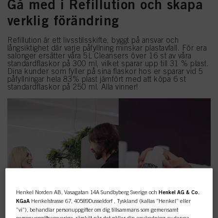
Gå med i Refillution och skapa
verklig förändring
Refillution är ett livsstilsskifte, byggt på ansvar och
långsiktighet där varje påfyllning minskar plastavfall. För era
salonger ersätter våra 5L Cleansers över 16 st av våra
standardflaskor på 300 ml, vilket sparar upp till 31 % plast.
Dina kunder som fyller på sina flaskor hos er sparar vid 5
påfyllningar hela 83% plast jämfört med att köpa 6 st
standardflaskor på 250 ml. Alla vinner!
Henkel Norden AB, Vasagatan 14A Sundbyberg Sverige och
Henkel AG & Co.
KGaA
Henkelstrasse 67, 40589Dusseldorf , Tyskland (kallas ”Henkel” eller
”vi”), behandlar personuppgifter om dig tillsammans som gemensamt
personuppgiftsansvariga, särskilt när det gäller din användning av denna