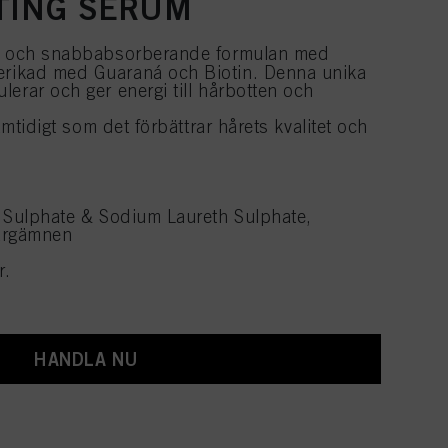
ATING SERUM
** och snabbabsorberande formulan med
erikad med Guaraná och Biotin. Denna unika
erar och ger energi till hårbotten och
samtidigt som det förbättrar hårets kvalitet och
l Sulphate & Sodium Laureth Sulphate,
 färgämnen
r.
HANDLA NU