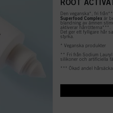
ROOT ACTIV
Den veganska*, fri från
Superfood Complex
är b
blandning av ämnen stimul
aktiverar hårrötterna***.
Det ger ett fylligare hår 
styrka.
* Veganska produkter
** Fri från Sodium Laury
silikoner och artificiella
*** Ökad andel hårsäcka