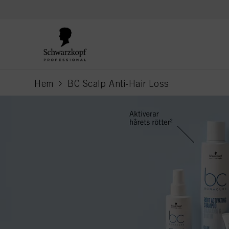
text.skipToContent
text.skipToNavigation
Hem
BC Scalp Anti-Hair Loss
current page