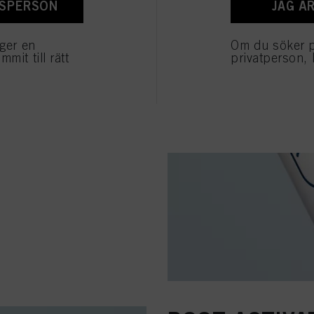
ESPERSON
JAG Ä
 Activating Shampoo och
äger en
Om du söker 
mit till rätt
privatperson, 