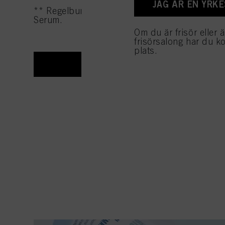
JAG ÄR EN YRK
** Regelbunden användning, kombinera Root
Serum.
Om du är frisör eller 
frisörsalong har du kom
plats.
HANDLA NU