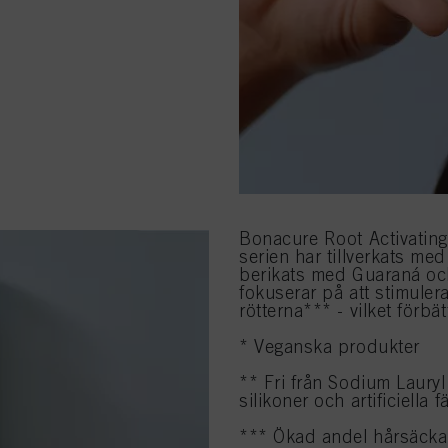
Bonacure Root Activatin
serien har tillverkats me
berikats med Guaraná och
fokuserar på att stimulera
rötterna*** - vilket förbät
* Veganska produkter
** Fri från Sodium Laury
silikoner och artificiella
*** Ökad andel hårsäcka