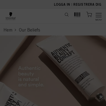
text.skipToContent
text.skipToNavigation
LOGGA IN
|
REGISTRERA DIG
MENY
Hem
Our Beliefs
current page