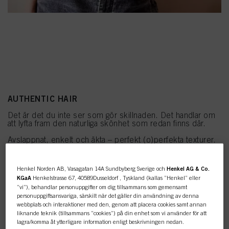
AUTHENTIC HAIR
Det är det du inte ser som gör skillnaden. Det handlar om
att lyfta fram den naturliga skönhet som redan finns där.
Avslappnat, enkelt och äkta – perfekt (o)perfekta texturer.
Henkel Norden AB, Vasagatan 14A Sundbyberg Sverige och
Henkel AG & Co.
KGaA
Henkelstrasse 67, 40589Dusseldorf , Tyskland (kallas ”Henkel” eller
”vi”), behandlar personuppgifter om dig tillsammans som gemensamt
personuppgiftsansvariga, särskilt när det gäller din användning av denna
webbplats och interaktioner med den, genom att placera cookies samt annan
liknande teknik (tillsammans ”cookies”) på din enhet som vi använder för att
lagra/komma åt ytterligare information enligt beskrivningen nedan.