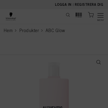
text.skipToContent
text.skipToNavigation
LOGGA IN
|
REGISTRERA DIG
MENY
Hem
Produkter
ABC Glow
current page