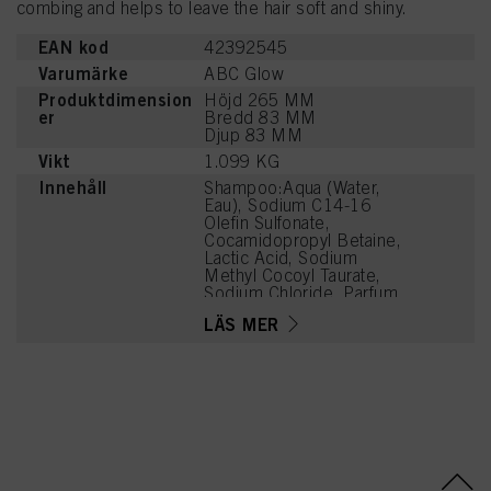
combing and helps to leave the hair soft and shiny.
EAN kod
42392545
Varumärke
ABC Glow
Produktdimension
Höjd 265 MM
er
Bredd 83 MM
Djup 83 MM
Vikt
1.099 KG
Innehåll
Shampoo:Aqua (Water,
Eau), Sodium C14-16
Olefin Sulfonate,
Cocamidopropyl Betaine,
Lactic Acid, Sodium
Methyl Cocoyl Taurate,
Sodium Chloride, Parfum
(Fragrance), PEG-120
LÄS MER
Methyl Glucose Dioleate,
Calcium Carbonate,
Calcium Hydroxide, Oryza
Sativa (Rice) Extract,
Cinnamomum Zeylanicum
Bark Extract, Phoenix
Dactylifera (Date) Fruit
Extract, Panthenol, PEG-7
Glyceryl Cocoate, Sodium
Benzoate, Glycol