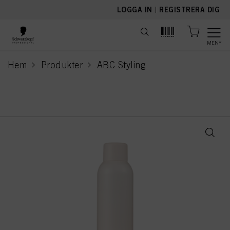
text.skipToContent
text.skipToNavigation
LOGGA IN
|
REGISTRERA DIG
MENY
Hem
Produkter
ABC Styling
current page