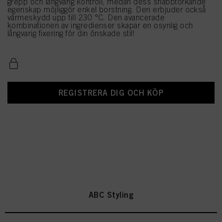
grepp och långvarig kontroll, medan dess snabbtorkande
egenskap möjliggör enkel borstning. Den erbjuder också
värmeskydd upp till 230 °C. Den avancerade
kombinationen av ingredienser skapar en osynlig och
långvarig fixering för din önskade stil!
REGISTRERA DIG OCH KÖP
ABC Styling