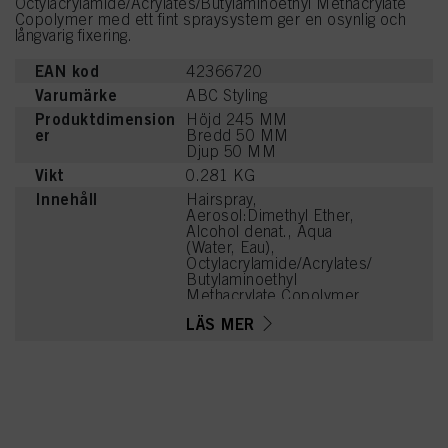
Octylacrylamide/Acrylates/Butylaminoethyl Methacrylate
Copolymer med ett fint spraysystem ger en osynlig och
långvarig fixering.
EAN kod
42366720
Varumärke
ABC Styling
Produktdimension
Höjd 245 MM
er
Bredd 50 MM
Djup 50 MM
Vikt
0.281 KG
Innehåll
Hairspray,
Aerosol:Dimethyl Ether,
Alcohol denat., Aqua
(Water, Eau),
Octylacrylamide/Acrylates/
Butylaminoethyl
Methacrylate Copolymer,
Aminomethyl Propanol,
LÄS MER
Parfum (Fragrance),
Tetramethyl
Acetyloctahydronaphthale
nes, Benzoic Acid,
Geraniol, Linalyl Acetate,
Dimethyl Phenethyl
Acetate, Camphor