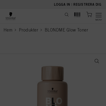
text.skipToContent
text.skipToNavigation
LOGGA IN
|
REGISTRERA DIG
MENY
Hem
Produkter
BLONDME Glow Toner
current page