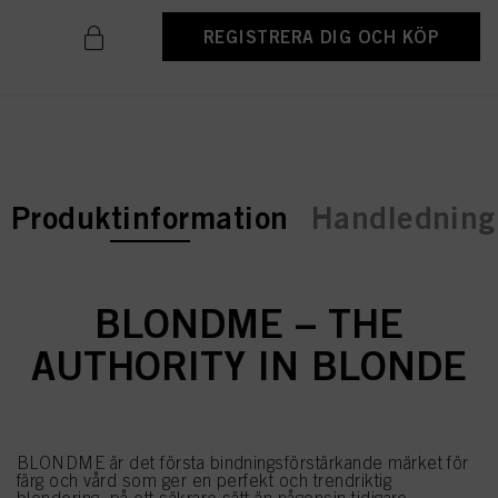
REGISTRERA DIG OCH KÖP
current tab:
Produktinformation
Handledning 
BLONDME – THE
AUTHORITY IN BLONDE
BLONDME är det första bindningsförstärkande märket för
färg och vård som ger en perfekt och trendriktig