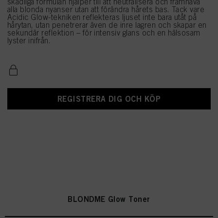
skadliga formulan hjälper till att neutralisera och framhäva
alla blonda nyanser utan att förändra hårets bas. Tack vare
Acidic Glow-tekniken reflekteras ljuset inte bara utåt på
hårytan, utan penetrerar även de inre lagren och skapar en
sekundär reflektion – för intensiv glans och en hälsosam
lyster inifrån.
REGISTRERA DIG OCH KÖP
BLONDME Glow Toner