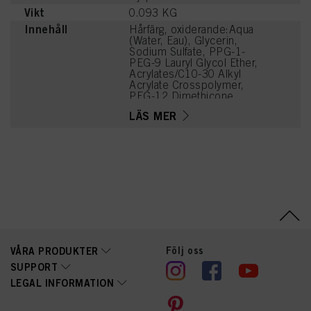
Vikt
0.093 KG
Innehåll
Hårfärg, oxiderande:Aqua
(Water, Eau), Glycerin,
Sodium Sulfate, PPG-1-
PEG-9 Lauryl Glycol Ether,
Acrylates/C10-30 Alkyl
Acrylate Crosspolymer,
PEG-12 Dimethicone,
Phenoxyethanol,
LÄS MER
Potassium Hydroxide,
Coco-Glucoside, Sodium
Sulfite, Parfum
(Fragrance),
Caprylyl/Capryl Glucoside,
Disodium Phosphate,
Glycine, Arginine, Lysine
HCl, Succinic Acid,
Trisodium
Ethylenediamine
Disuccinate, Tetramethyl
Acetyloctahydronaphthale
Följ oss
VÅRA PRODUKTER
nes, Toluene-2,5-Diamine
Sulfate, 2-
SUPPORT
Methylresorcinol,
LEGAL INFORMATION
Geraniol, Sodium
Hyaluronate, 2-Amino-3-
Hydroxypyridine