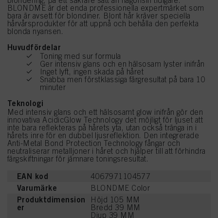
blondering, på ett säkrare sätt än någonsin tidigare.
BLONDME är det enda professionella expertmärket som
bara är avsett för blondiner. Blont hår kräver speciella
hårvårsprodukter för att uppnå och behålla den perfekta
blonda nyansen.
Huvudfördelar
Toning med sur formula
Ger intensiv glans och en hälsosam lyster inifrån
Inget lyft, ingen skada på håret
Snabba men förstklassiga färgresultat på bara 10
minuter
Teknologi
Med intensiv glans och ett hälsosamt glow inifrån gör den
innovativa AcidicGlow Technology det möjligt för ljuset att
inte bara reflekteras på hårets yta, utan också tränga in i
hårets inre för en dubbel ljusreflektion. Den integrerade
Anti-Metal Bond Protection Technology fångar och
neutraliserar metalljoner i håret och hjälper till att förhindra
färgskiftningar för jämnare toningsresultat.
EAN kod
4067971104577
Varumärke
BLONDME Color
Produktdimension
Höjd 105 MM
er
Bredd 39 MM
Djup 39 MM