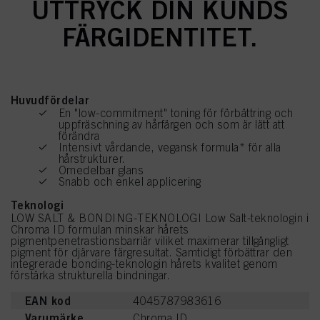
UTTRYCK DIN KUNDS
FÄRGIDENTITET.
Huvudfördelar
En "low-commitment" toning för förbättring och
uppfräschning av hårfärgen och som är lätt att
förändra
Intensivt vårdande, vegansk formula* för alla
hårstrukturer.
Omedelbar glans
Snabb och enkel applicering
Teknologi
LOW SALT & BONDING-TEKNOLOGI Low Salt-teknologin i
Chroma ID formulan minskar hårets
pigmentpenetrastionsbarriär viliket maximerar tillgängligt
pigment för djärvare färgresultat. Samtidigt förbättrar den
integrerade bonding-teknologin hårets kvalitet genom
förstärka strukturella bindningar.
EAN kod
4045787983616
Varumärke
Chroma ID