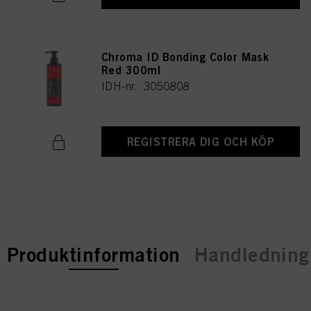
Chroma ID Bonding Color Mask
Red 300ml
IDH-nr. 3050808
REGISTRERA DIG OCH KÖP
current tab:
Produktinformation
Handledning 