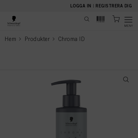
text.skipToContent
text.skipToNavigation
LOGGA IN
|
REGISTRERA DIG
MENY
Hem
Produkter
Chroma ID
current page