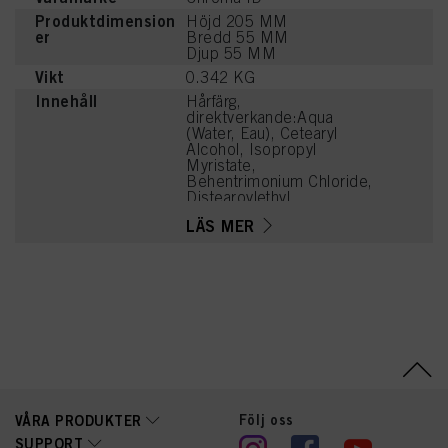
Produktdimension
Höjd 205 MM
er
Bredd 55 MM
Djup 55 MM
Vikt
0.342 KG
Innehåll
Hårfärg,
direktverkande:Aqua
(Water, Eau), Cetearyl
Alcohol, Isopropyl
Myristate,
Behentrimonium Chloride,
Distearoylethyl
Hydroxyethylmonium
LÄS MER
Methosulfate,
Phenoxyethanol,
Stearamidopropyl
Dimethylamine, Cetyl
Palmitate, Parfum
(Fragrance), Isopropyl
Alcohol, Cetrimonium
Chloride, Citric Acid,
Cocos Nucifera (Coconut)
Oil, Magnesium Citrate,
Panthenol,
Polyquaternium-37,
Följ oss
VÅRA PRODUKTER
Dicaprylyl Carbonate,
Steardimonium
SUPPORT