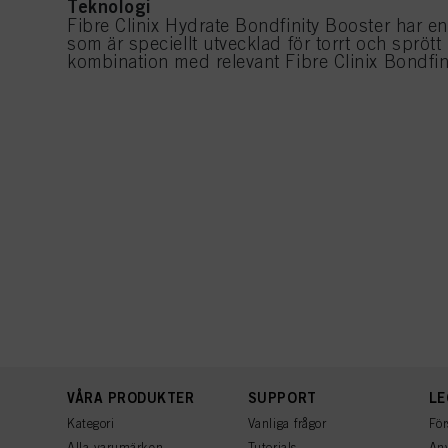
Teknologi
Fibre Clinix Hydrate Bondfinity Booster har e
som är speciellt utvecklad för torrt och spröt
kombination med relevant Fibre Clinix Bondfin
VÅRA PRODUKTER
SUPPORT
LE
Kategori
Vanliga frågor
För
Alla varumärken
Tutorials
Anv