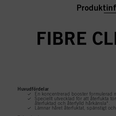
current ta
Produktin
FIBRE CL
Huvudfördelar
En koncentrerad booster formulerad m
Speciellt utvecklad för att återfukta to
återfuktad och återfylld hårkänsla*.
Lämnar håret återfuktat, spänstigt och 