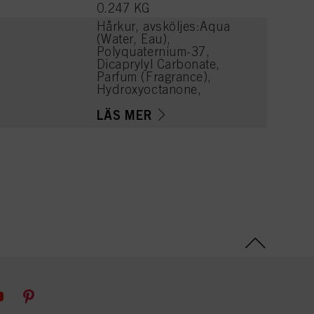
0.247 KG
Hårkur, avsköljes:Aqua
(Water, Eau),
Polyquaternium-37,
Dicaprylyl Carbonate,
Parfum (Fragrance),
Hydroxyoctanone,
Magnesium Chloride,
Calcium Chloride,
LÄS MER
Panthenol, Dimethylsilanol
Hyaluronate, Cetearyl
Alcohol, Quaternium-91,
Distearoylethyl
Hydroxyethylmonium
Methosulfate, VP/VA
Copolymer, Cetrimonium
Methosulfate, Glycerin,
Phenoxyethanol, Sodium
Methylparaben, Citric
Acid, Lauryl Glucoside,
Linalyl Acetate, Hexyl
Cinnamal, Tetramethyl
Acetyloctahydronaphthale
nes, Citrus Aurantium Peel