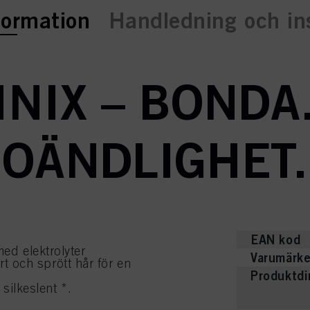
b:
formation
Handledning och ins
INIX – BONDA
OÄNDLIGHET.
EAN kod
ed elektrolyter
Varumärk
rrt och sprött hår för en
Produktd
silkeslent *.