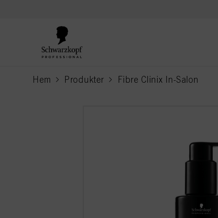
text.skipToContent
text.skipToNavigation
Hem
Produkter
Fibre Clinix In-Salon
current page