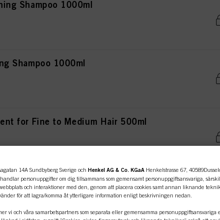
ishing Shampoo 1000ml
fying Shampoo 1000ml
ment for Fine to Medium Hair 500ml
agatan 14A Sundbyberg Sverige och
Henkel AG & Co. KGaA
Henkelstrasse 67, 40589Dusseldo
ty Booster 100ml
ehandlar personuppgifter om dig tillsammans som gemensamt personuppgiftsansvariga, särskilt
bbplats och interaktioner med den, genom att placera cookies samt annan liknande teknik 
änder för att lagra/komma åt ytterligare information enligt beskrivningen nedan.
er vi och våra samarbetspartners som separata eller gemensamma personuppgiftsansvariga en