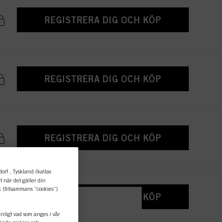
REGISTRERA DIG OCH KÖP
REGISTRERA DIG OCH KÖP
REGISTRERA DIG OCH KÖP
rf , Tyskland (kallas
 när det gäller din
(tillsammans ”cookies”)
REGISTRERA DIG OCH KÖP
ligt vad som anges i vår