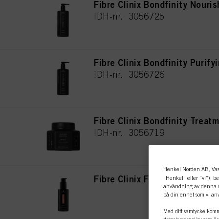
Fibre Clinix Bondfinity Nour
IDH-nr. 3056725
Fibre Clinix Bondfinity Puri
IDH-nr. 3056726
Fibre Clinix Bondfinity Treat
IDH-nr. 3056719
Henkel Norden AB, Vas
Fibre Clinix Fortify Bondfini
”Henkel” eller ”vi”), b
användning av denna we
IDH-nr. 3063118
på din enhet som vi anv
Med ditt samtycke komm