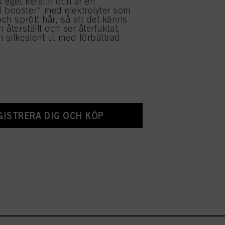
s eget keratin och är en
 booster* med elektrolyter som
och sprött hår, så att det känns
h återställt och ser återfuktat,
h silkeslent ut med förbättrad
GISTRERA DIG OCH KÖP