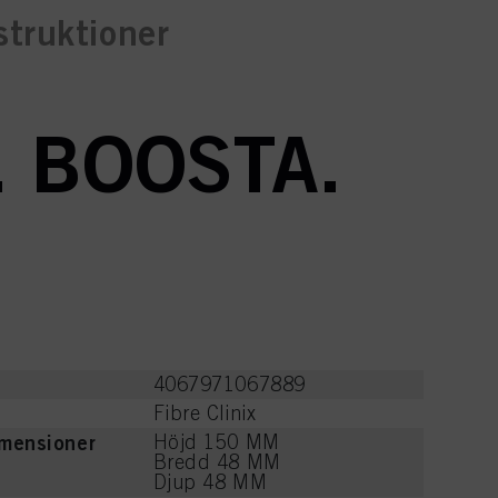
truktioner
. BOOSTA.
4067971067889
e
Fibre Clinix
imensioner
Höjd 150 MM
Bredd 48 MM
Djup 48 MM