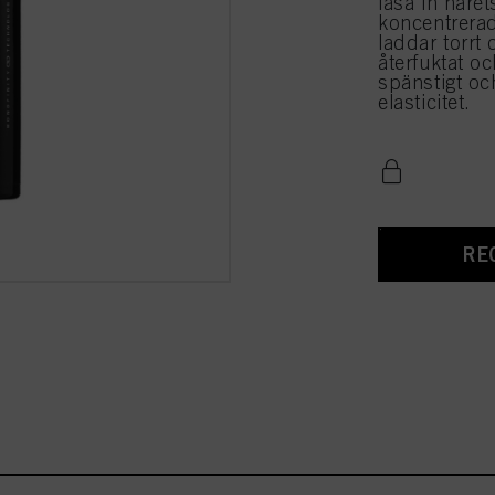
låsa in håret
koncentrerad
laddar torrt 
återfuktat oc
spänstigt oc
elasticitet.
RE
n