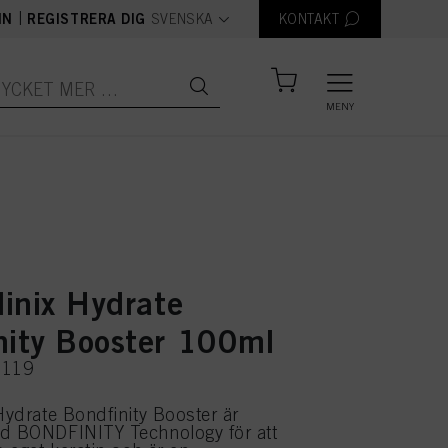
text.language
|
IN
REGISTRERA DIG
SVENSKA
KONTAKT
MENY
linix Hydrate
nity Booster 100ml
3119
 Hydrate Bondfinity Booster är
ed BONDFINITY Technology för att