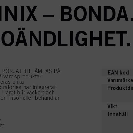
INIX – BONDA
OÄNDLIGHET.
BÖRJAT TILLÄMPAS PÅ
EAN kod
årvårdsprodukter
Varumärk
deras olika
ratories har integrerat
Produktd
Håret blir vackert och
en frisör eller behandlar
Vikt
Innehåll
r
et