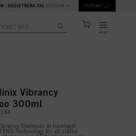
text.language
|
IN
REGISTRERA DIG
SVENSKA
KONTAKT
MENY
linix Vibrancy
oo 300ml
3134
 Vibrancy Shampoo är framtaget
ND Technology för att stärka