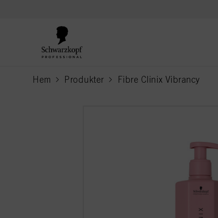
text.skipToContent
text.skipToNavigation
Hem
Produkter
Fibre Clinix Vibrancy
current page