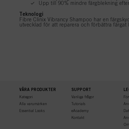
Upp till 90% mindre färgblekning efter
Teknologi
Fibre Clinix Vibrancy Shampoo har en färgsk
utvecklad för att reparera och förbättra färgat 
VÅRA PRODUKTER
SUPPORT
LE
Kategori
Vanliga frågor
För
Alla varumärken
Tutorials
Anv
Essential Looks
eAcademy
Dat
Kontakt
An
Om