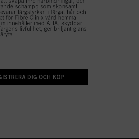
att skapa inre hårbindningar, och
rerande schampo som skonsamt
evarar färgstyrkan i färgat hår och
et för Fibre Clinix vård hemma.
om innehåller med AHA, skyddar
färgens livfullhet, ger briljant glans
åryta.
GISTRERA DIG OCH KÖP