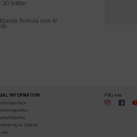
 30 tvättar
yddande formula som är
hår.
GAL INFORMATION
Följ oss
säljningsvillkor
ändningsvillkor
askyddspolicy
vvändning av Cookies
 oss