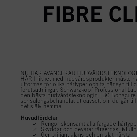
FIBRE CL
NU HAR AVANCERAD HUDVÅRDSTEKNOLOGI 
HÅR I likhet med hudvårdsprodukter måste h
utformas för olika hårtyper och ta hänsyn till 
förutsättningar. Schwarzkopf Professional Labo
den bästa hudvårdsteknologin i BC Bonacure. 
ser salongsbehandlat ut oavsett om du går till 
det själv hemma.
Huvudfördelar
Rengör skonsamt alla färgade hårtype
Skyddar och bevarar färgernas livfullh
Ger briljant glans och en slät håryta