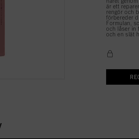
håret genom 
är ett repa
rengör och b
förbereder d
Formulan, s
och låser in 
och en slät h
RE
y