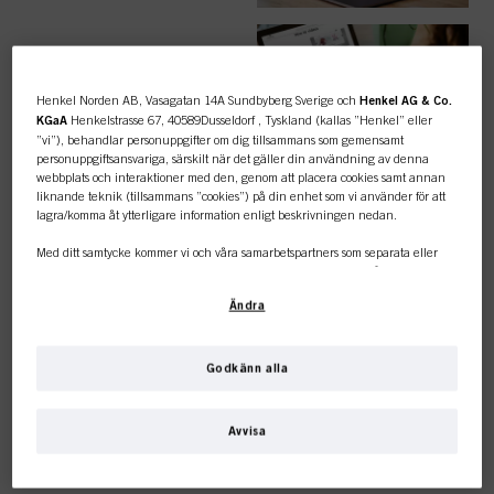
ENKLA
BESTÄLLNINGAR
Henkel Norden AB, Vasagatan 14A Sundbyberg Sverige och
Henkel AG & Co.
KGaA
Henkelstrasse 67, 40589Dusseldorf , Tyskland (kallas ”Henkel” eller
”vi”), behandlar personuppgifter om dig tillsammans som gemensamt
personuppgiftsansvariga, särskilt när det gäller din användning av denna
webbplats och interaktioner med den, genom att placera cookies samt annan
liknande teknik (tillsammans ”cookies”) på din enhet som vi använder för att
lagra/komma åt ytterligare information enligt beskrivningen nedan.
TOPPKATEGORI
Med ditt samtycke kommer vi och våra samarbetspartners som separata eller
ÖVERSIKT
gemensamma personuppgiftsansvariga enligt vad som anges i vår
dataskyddspolicy som är länkad i sidfoten, avsnitt ”Cookies, pixlar, fingeravtryck
Ändra
och liknande tekniker” också att använda cookies och behandla data som rör
dig för att mäta och optimera webbplatsens prestanda, för att ge dig funktioner
som förbättrar din användning av webbplatsen
och/eller för personligt
anpassad marknadsföring
. Vi analyserar din användning av denna
Godkänn alla
webbplats samt dina kommersiella interaktioner med oss (för det företag du
FÄRG
Den här onlinebutiken är
arbetar för) och på grundval av detta spåra dina köp av våra produkter på
tredje parts webbplatser, underhålla vår information om affärsenheter och
Avvisa
skapa individuella profiler om dig som kan berikas med data som erhållits från
endast för professionella
tredje part och andra webbplatser. Vi använder dessa profiler för
personanpassad marknadsföring, i synnerhet för att visa annonser som kan