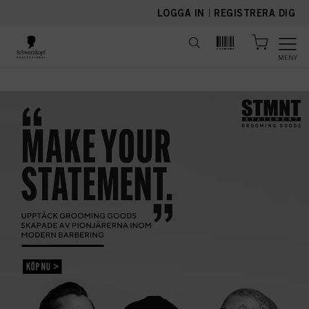
text.skipToContent
text.skipToNavigation
LOGGA IN
|
REGISTRERA DIG
MENY