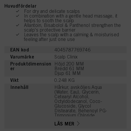
Huvudfördelar
For dry and delicate scalps
In combination with a gentle head massage, it
helps to sooth the scalp
Allantoin, Bisabolol & Panthenol strengthen the
scalp's protective barrier
Leaves the scalp with a calming & moisturised
feeling after just one use
EAN kod
4045787769746
Varumärke
Scalp Clinix
Produktdimension
Höjd 200 MM
er
Bredd 61 MM
Djup 61 MM
Vikt
0.248 KG
Innehåll
Hårkur, avsköljes:Aqua
(Water, Eau), Glycerin,
Cetearyl Alcohol,
Octyldodecanol, Coco-
Glucoside, Glycol
Distearate, Behenoyl PG-
Trimonium Chloride,
Stearamidopropyl
LÄS MER
Dimethylamine,
Distearoylethyl