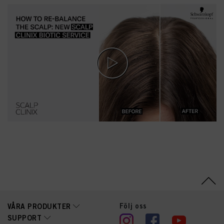
Hydroxyethylmonium
Methosulfate,
Caprylyl/Capryl Glucoside,
Parfum (Fragrance),
Phenoxyethanol,
Hexylene Glycol,
Polyquaternium-37,
Decylene Glycol,
Behentrimonium Chloride,
Dicaprylyl Carbonate,
Allantoin, Citric Acid,
Panthenol, Bisabolol,
Tetramethyl
Acetyloctahydronaphthale
nes, Isopropyl Alcohol,
Molasses, Propylene
Glycol, Acetyl Cedrene,
Lauryl Glucoside, Centella
Asiatica Leaf Extract,
Oryza Sativa (Rice) Lees
Extract, Sodium Benzoate,
Centaurea Cyanus Flower
Extract, Leontopodium
Alpinum Flower/Leaf
Extract, Hamamelis
Virginiana (Witch Hazel)
Följ oss
VÅRA PRODUKTER
Leaf Extract
SUPPORT