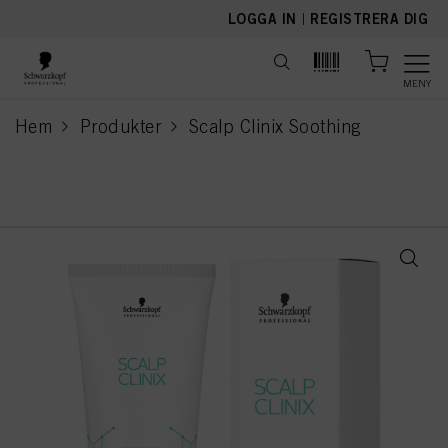
text.skipToContent
text.skipToNavigation
LOGGA IN
|
REGISTRERA DIG
MENY
Hem
Produkter
Scalp Clinix Soothing
current page