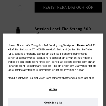
REGISTRERA DIG OCH KÖP
Session Label The Strong 300
ml
IDH-nr. 3063240
Henkel Norden AB, Vasagatan 14A Sundbyberg Sverige och
Henkel AG & Co.
KGaA
Henkelstrasse 67, 40589Dusseldorf , Tyskland (kallas ”Henkel” eller
”vi”), behandlar personuppgifter om dig tillsammans som gemensamt
REGISTRERA DIG OCH KÖP
personuppgiftsansvariga, särskilt när det gäller din användning av denna
webbplats och interaktioner med den, genom att placera cookies samt annan
liknande teknik (tillsammans ”cookies”) på din enhet som vi använder för att
lagra/komma åt ytterligare information enligt beskrivningen nedan.
Med ditt samtycke kommer vi och våra samarbetspartners som separata eller
Session Label The Flexible 300
gemensamma personuppgiftsansvariga enligt vad som anges i vår
ml
dataskyddspolicy som är länkad i sidfoten, avsnitt ”Cookies, pixlar, fingeravtryck
IDH-nr. 3063238
Ändra
och liknande tekniker” också att använda cookies och behandla data som rör
dig för att mäta och optimera webbplatsens prestanda, för att ge dig funktioner
som förbättrar din användning av webbplatsen
och/eller för personligt
anpassad marknadsföring
. Vi analyserar din användning av denna
Godkänn alla