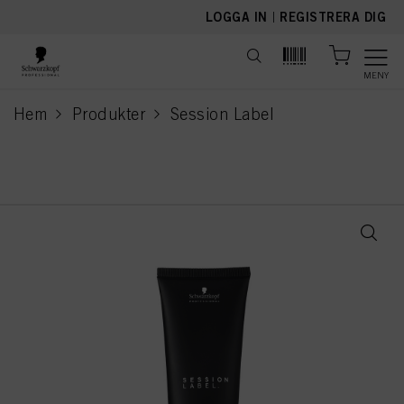
text.skipToContent
text.skipToNavigation
LOGGA IN
|
REGISTRERA DIG
MENY
Hem
Produkter
Session Label
current page