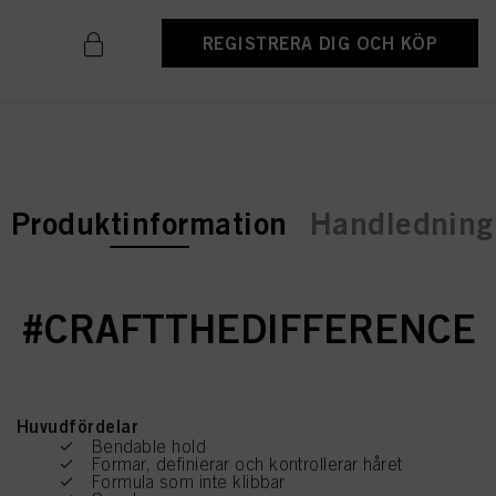
REGISTRERA DIG OCH KÖP
current tab:
Produktinformation
Handledning 
#CRAFTTHEDIFFERENCE
Huvudfördelar
Bendable hold
Formar, definierar och kontrollerar håret
Formula som inte klibbar