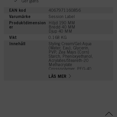
Ger glans
EAN kod
4067971160856
Varumärke
Session Label
Produktdimension
Höjd 190 MM
er
Bredd 40 MM
Djup 40 MM
Vikt
0.168 KG
Innehåll
Styling Cream/Gel:Aqua
(Water, Eau), Glycerin,
PVP, Zea Mays (Corn)
Starch, Phenoxyethanol,
Acrylates/Steareth-20
Methacrylate
Crosspolymer, PEG-40
Hydrogenated Castor Oil,
LÄS MER
Aminomethyl Propanol,
Parfum (Fragrance),
Panthenol,
Ethylhexylglycerin,
Linalool, Hexyl Cinnamal,
Tetramethyl
Acetyloctahydronaphthale
nes, Sodium Benzoate,
Linalyl Acetate, Alpha-
Isomethyl Ionone,