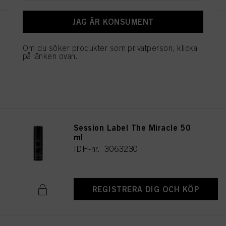
JAG ÄR KONSUMENT
Session Label The Powder 8 g
IDH-nr. 3063246
Om du söker produkter som privatperson, klicka
på länken ovan.
REGISTRERA DIG OCH KÖP
Session Label The Miracle 50
ml
IDH-nr. 3063230
REGISTRERA DIG OCH KÖP