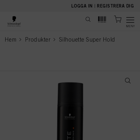
text.skipToContent
text.skipToNavigation
LOGGA IN
|
REGISTRERA DIG
MENY
Hem
Produkter
Silhouette Super Hold
current page