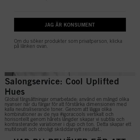
reklamkampanjer.
Mer information om bearbetningen av dina uppgifter hittar du i vår
dataskyddspolicy som är länkad i sidfoten (avsnittet ”Cookies, pixlar,
fingeravtryck och liknande tekniker”). Du kan när som helst återkalla ditt
JAG ÄR KONSUMENT
samtycke med framtida verkan genom att inaktivera cookies på vår webbplats
under ”Cookies” i ”Cookieinställningar”. För mer information om de cookies
som används på denna webbplats, särskilt lagringstiden, se den detaljerade
Om du söker produkter som privatperson, klicka
informationen om varje cookie som finns tillgänglig genom att klicka på
på länken ovan.
”Ändra” nedan.
Om du klickar på ”Ändra” kan du hitta mer information om behandlingen av
dina uppgifter/användningen av cookies och tillåta dem för ett eller flera av de
syften som nämns ovan. Genom att klicka på ”Godkänn alla” godkänner du
användningen av cookies samt behandlingen av dina personuppgifter för alla
Salongservice: Cool Uplifted
ovan angivna ändamål. Om du klickar på ”Avvisa” används endast cookies
som är tekniskt nödvändiga för att tillhandahålla denna webbplats.
Hues
Global färgsättningar omarbetade; använd en mängd olika
nyanser när du färgar för att förstärka dimensionen med
kalla neutraliserande toner. Genom att lägga olika
kombinationer av de nya #igoracools vertikalt och
horisontellt genom hårets längder skapar vi subtila och
kontrasterande variationer i djup och ton. Detta skapar ett
multitonalt och otroligt skräddarsytt resultat..