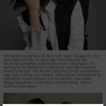
The Misfits kastar ljus på dem som lever i skuggorna. De
som väljer att hitta sin egen väg. Som förkastar det
moderna samhällets hyperkonsumism och girighet. En
hyllning till de dystopiska undertoner som kännetecknar
denna subkultur. The Misfits definieras av en visirliknande
lugg; tung, trubbig och rundad. Detta skapar omedelbart en
separation mellan bäraren och omvärlden. Den svala,
askiga färgpaletten, som känns distinkt lynnig, stärker
estetiken ytterligare.