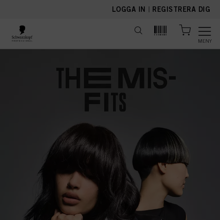
text.skipToContent
text.skipToNavigation
LOGGA IN
|
REGISTRERA DIG
MENY