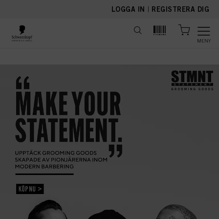
text.skipToContent
text.skipToNavigation
LOGGA IN
|
REGISTRERA DIG
MENY