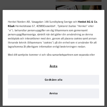
ENKLA
BESTÄLLNINGAR
Henkel Norden AB, Vasagatan 14A Sundbyberg Sverige och
Henkel AG & Co.
KGaA
Henkelstrasse 67, 40589Dusseldorf , Tyskland (kallas ”Henkel” eller
”vi”), behandlar personuppgifter om dig tillsammans som gemensamt
personuppgiftsansvariga, särskilt när det gäller din användning av denna
webbplats och interaktioner med den, genom att placera cookies samt annan
liknande teknik (tillsammans ”cookies”) på din enhet som vi använder för att
lagra/komma åt ytterligare information enligt beskrivningen nedan.
TOPPKATEGORI
Med ditt samtycke kommer vi och våra samarbetspartners som separata eller
ÖVERSIKT
gemensamma personuppgiftsansvariga enligt vad som anges i vår
dataskyddspolicy som är länkad i sidfoten, avsnitt ”Cookies, pixlar, fingeravtryck
Ändra
och liknande tekniker” också att använda cookies och behandla data som rör
dig för att mäta och optimera webbplatsens prestanda, för att ge dig funktioner
som förbättrar din användning av webbplatsen
och/eller för personligt
anpassad marknadsföring
. Vi analyserar din användning av denna
Godkänn alla
webbplats samt dina kommersiella interaktioner med oss (för det företag du
FÄRG
Den här onlinebutiken är
arbetar för) och på grundval av detta spåra dina köp av våra produkter på
tredje parts webbplatser, underhålla vår information om affärsenheter och
Avvisa
skapa individuella profiler om dig som kan berikas med data som erhållits från
endast för professionella
tredje part och andra webbplatser. Vi använder dessa profiler för
personanpassad marknadsföring, i synnerhet för att visa annonser som kan