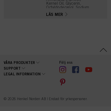
Kernel Oil, Glycerin,
Octyldodecanol, Sodium
Cetearyl Sulfate, Vitis
LÄS MER
Vinifera (Grape) Seed Oil,
Toluene-2,5-Diamine
Sulfate, Cocamidopropyl
Betaine, Chondrus
Crispus Powder
(Carrageenan),
Resorcinol, Sodium
Sulfite, 4-
Chlororesorcinol, Sodium
Chloride, m-Aminophenol,
Caramel, Sodium Sulfate
Följ oss
VÅRA PRODUKTER
SUPPORT
LEGAL INFORMATION
© 2026 Henkel Norden AB | Endast för yrkespersoner.