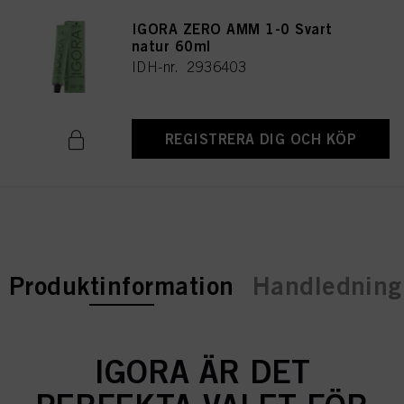
IGORA ZERO AMM 1-0 Svart
natur 60ml
IDH-nr. 2936403
REGISTRERA DIG OCH KÖP
current tab:
Produktinformation
Handledning 
IGORA ÄR DET