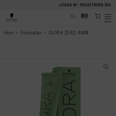
text.skipToContent
text.skipToNavigation
LOGGA IN
|
REGISTRERA DIG
MENY
Hem
Produkter
IGORA ZERO AMM
current page