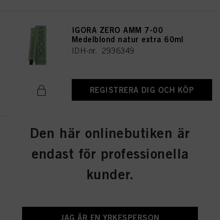
IGORA ZERO AMM 7-00
Medelblond natur extra 60ml
IDH-nr. 2936349
REGISTRERA DIG OCH KÖP
Den här onlinebutiken är
IGORA ZERO AMM 7-0
Medelblond natur 60ml
endast för professionella
IDH-nr. 2936348
kunder.
REGISTRERA DIG OCH KÖP
JAG ÄR EN YRKESPERSON