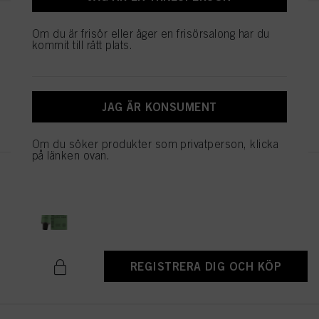
IGORA ZERO AMM 6-99
Om du är frisör eller äger en frisörsalong har du
Mörkblond violett extra 60ml
kommit till rätt plats.
IDH-nr. 2936343
JAG ÄR KONSUMENT
REGISTRERA DIG OCH KÖP
Om du söker produkter som privatperson, klicka
på länken ovan.
IGORA ZERO AMM 6-88
Mörkblond röd extra 60ml
IDH-nr. 2936341
REGISTRERA DIG OCH KÖP