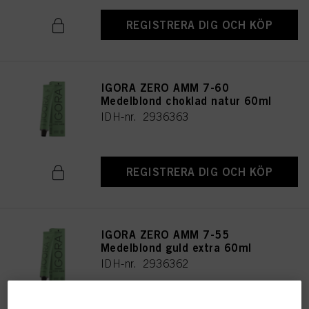
REGISTRERA DIG OCH KÖP
IGORA ZERO AMM 7-60
Medelblond choklad natur 60ml
IDH-nr. 2936363
REGISTRERA DIG OCH KÖP
IGORA ZERO AMM 7-55
Medelblond guld extra 60ml
IDH-nr. 2936362