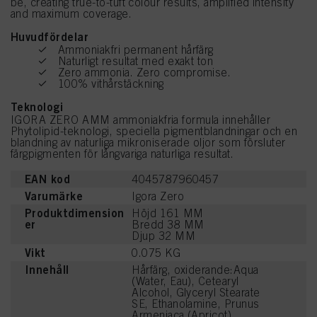
be, creating true-to-tuft colour results, amplified intensity
and maximum coverage.
Huvudfördelar
Ammoniakfri permanent hårfärg
Naturligt resultat med exakt ton
Zero ammonia. Zero compromise.
100% vithårstäckning
Teknologi
IGORA ZERO AMM ammoniakfria formula innehåller
Phytolipid-teknologi, speciella pigmentblandningar och en
blandning av naturliga mikroniserade oljor som försluter
färgpigmenten för långvariga naturliga resultat.
EAN kod
4045787960457
Varumärke
Igora Zero
Produktdimension
Höjd 161 MM
er
Bredd 38 MM
Djup 32 MM
Vikt
0.075 KG
Innehåll
Hårfärg, oxiderande:Aqua
(Water, Eau), Cetearyl
Alcohol, Glyceryl Stearate
SE, Ethanolamine, Prunus
Armeniaca (Apricot)