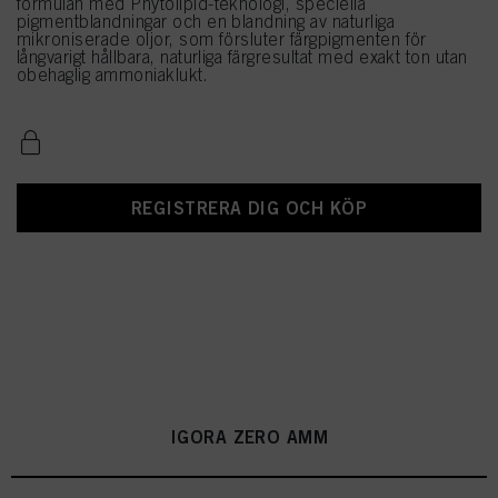
formulan med Phytolipid-teknologi, speciella
pigmentblandningar och en blandning av naturliga
mikroniserade oljor, som försluter färgpigmenten för
långvarigt hållbara, naturliga färgresultat med exakt ton utan
obehaglig ammoniaklukt.
REGISTRERA DIG OCH KÖP
IGORA ZERO AMM