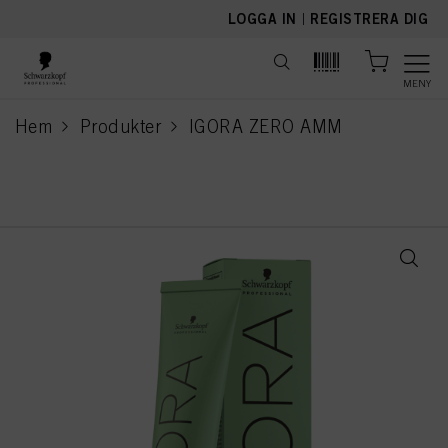
text.skipToContent
text.skipToNavigation
LOGGA IN
|
REGISTRERA DIG
MENY
Hem
Produkter
IGORA ZERO AMM
current page