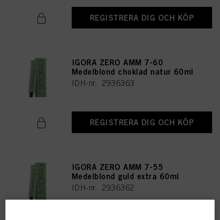
REGISTRERA DIG OCH KÖP
IGORA ZERO AMM 7-60
Medelblond choklad natur 60ml
IDH-nr. 2936363
REGISTRERA DIG OCH KÖP
IGORA ZERO AMM 7-55
Medelblond guld extra 60ml
IDH-nr. 2936362