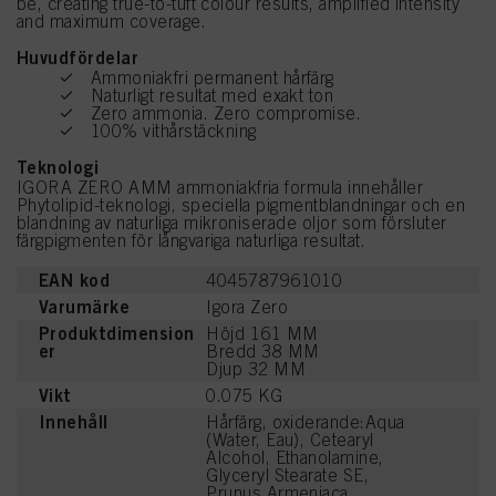
be, creating true-to-tuft colour results, amplified intensity
and maximum coverage.
Huvudfördelar
Ammoniakfri permanent hårfärg
Naturligt resultat med exakt ton
Zero ammonia. Zero compromise.
100% vithårstäckning
Teknologi
IGORA ZERO AMM ammoniakfria formula innehåller
Phytolipid-teknologi, speciella pigmentblandningar och en
blandning av naturliga mikroniserade oljor som försluter
färgpigmenten för långvariga naturliga resultat.
EAN kod
4045787961010
Varumärke
Igora Zero
Produktdimension
Höjd 161 MM
er
Bredd 38 MM
Djup 32 MM
Vikt
0.075 KG
Innehåll
Hårfärg, oxiderande:Aqua
(Water, Eau), Cetearyl
Alcohol, Ethanolamine,
Glyceryl Stearate SE,
Prunus Armeniaca