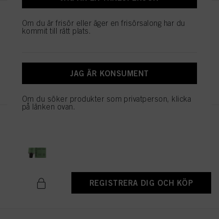
IGORA ZERO AMM 6-99
Om du är frisör eller äger en frisörsalong har du
Mörkblond violett extra 60ml
kommit till rätt plats.
IDH-nr. 2936343
JAG ÄR KONSUMENT
REGISTRERA DIG OCH KÖP
Om du söker produkter som privatperson, klicka
på länken ovan.
IGORA ZERO AMM 6-88
Mörkblond röd extra 60ml
IDH-nr. 2936341
REGISTRERA DIG OCH KÖP