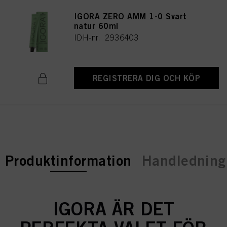
IGORA ZERO AMM 1-0 Svart
natur 60ml
IDH-nr. 2936403
REGISTRERA DIG OCH KÖP
current tab:
Produktinformation
Handledning 
IGORA ÄR DET