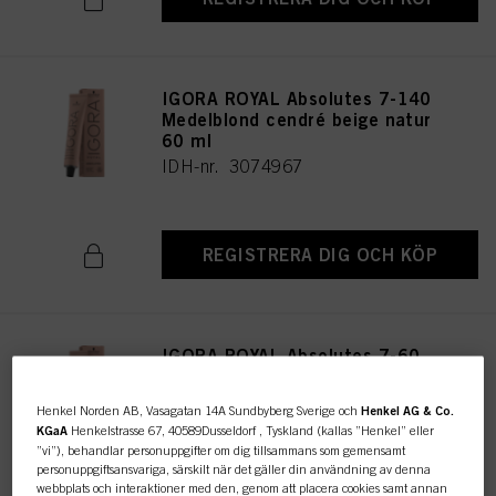
IGORA ROYAL Absolutes 7-140
Medelblond cendré beige natur
60 ml
IDH-nr. 3074967
REGISTRERA DIG OCH KÖP
IGORA ROYAL Absolutes 7-60
Medelblond choklad natur 60
ml
Henkel Norden AB, Vasagatan 14A Sundbyberg Sverige och
Henkel AG & Co.
IDH-nr. 3074963
KGaA
Henkelstrasse 67, 40589Dusseldorf , Tyskland (kallas ”Henkel” eller
”vi”), behandlar personuppgifter om dig tillsammans som gemensamt
personuppgiftsansvariga, särskilt när det gäller din användning av denna
webbplats och interaktioner med den, genom att placera cookies samt annan