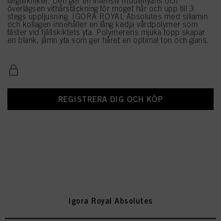
färgtekniker. Den ger en intensiv modenyans och
överlägsen vithårstäckning för moget hår och upp till 3
stegs uppljusning. IGORA ROYAL Absolutes med siliamin
och kollagen innehåller en lång kedja vårdpolymer som
fäster vid fjällskiktets yta. Polymerens mjuka topp skapar
en blank, jämn yta som ger håret en optimal ton och glans.
REGISTRERA DIG OCH KÖP
Igora Royal Absolutes