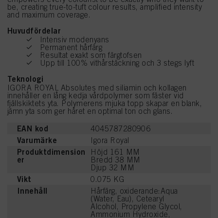
be, creating true-to-tuft colour results, amplified intensity
and maximum coverage.
Huvudfördelar
Intensiv modenyans
Permanent hårfärg
Resultat exakt som färgtofsen
Upp till 100% vithårstäckning och 3 stegs lyft
Teknologi
IGORA ROYAL Absolutes med siliamin och kollagen
innehåller en lång kedja vårdpolymer som fäster vid
fjällskiktets yta. Polymerens mjuka topp skapar en blank,
jämn yta som ger håret en optimal ton och glans.
EAN kod
4045787280906
Varumärke
Igora Royal
Produktdimension
Höjd 161 MM
er
Bredd 38 MM
Djup 32 MM
Vikt
0.075 KG
Innehåll
Hårfärg, oxiderande:Aqua
(Water, Eau), Cetearyl
Alcohol, Propylene Glycol,
Ammonium Hydroxide,