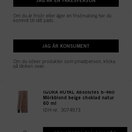
JAG ÄR EN YRKESPERSON
Om du är frisör eller äger en frisörsalong har du
kommit till rätt plats.
IGORA ROYAL Absolutes 8-140
Ljusblond cendré beige natur
60 ml
IDH-nr. 3074960
JAG ÄR KONSUMENT
Om du söker produkter som privatperson, klicka
REGISTRERA DIG OCH KÖP
på länken ovan.
IGORA ROYAL Absolutes 6-460
Mörkblond beige choklad natur
60 ml
IDH-nr. 3074973