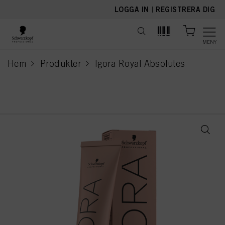
text.skipToContent
text.skipToNavigation
LOGGA IN
|
REGISTRERA DIG
MENY
Hem
Produkter
Igora Royal Absolutes
current page