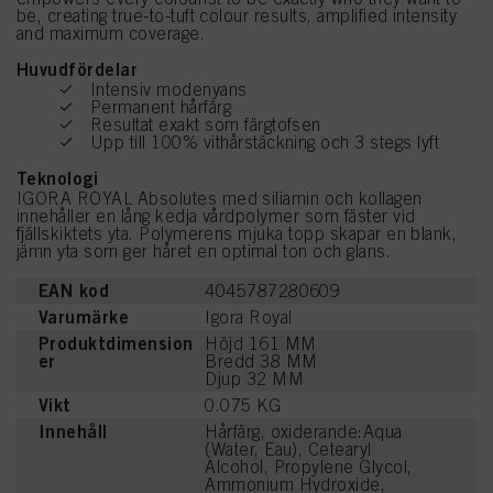
be, creating true-to-tuft colour results, amplified intensity
and maximum coverage.
Huvudfördelar
Intensiv modenyans
Permanent hårfärg
Resultat exakt som färgtofsen
Upp till 100% vithårstäckning och 3 stegs lyft
Teknologi
IGORA ROYAL Absolutes med siliamin och kollagen
innehåller en lång kedja vårdpolymer som fäster vid
fjällskiktets yta. Polymerens mjuka topp skapar en blank,
jämn yta som ger håret en optimal ton och glans.
EAN kod
4045787280609
Varumärke
Igora Royal
Produktdimension
Höjd 161 MM
er
Bredd 38 MM
Djup 32 MM
Vikt
0.075 KG
Innehåll
Hårfärg, oxiderande:Aqua
(Water, Eau), Cetearyl
Alcohol, Propylene Glycol,
Ammonium Hydroxide,