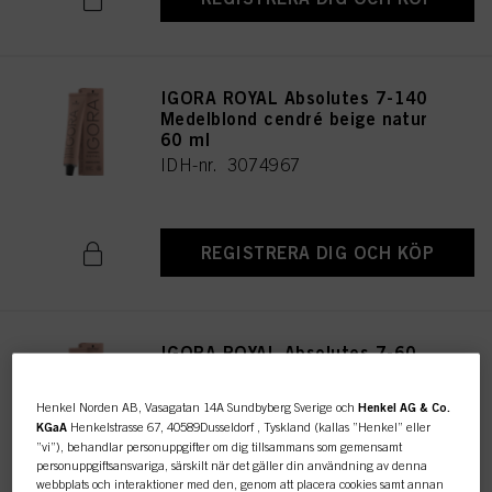
IGORA ROYAL Absolutes 7-140
Medelblond cendré beige natur
60 ml
IDH-nr. 3074967
REGISTRERA DIG OCH KÖP
IGORA ROYAL Absolutes 7-60
Medelblond choklad natur 60
ml
Henkel Norden AB, Vasagatan 14A Sundbyberg Sverige och
Henkel AG & Co.
IDH-nr. 3074963
KGaA
Henkelstrasse 67, 40589Dusseldorf , Tyskland (kallas ”Henkel” eller
”vi”), behandlar personuppgifter om dig tillsammans som gemensamt
personuppgiftsansvariga, särskilt när det gäller din användning av denna
webbplats och interaktioner med den, genom att placera cookies samt annan