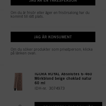
JAG ÄR EN YRKESPERSON
Om du är frisör eller äger en frisörsalong har du
kommit till rätt plats.
IGORA ROYAL Absolutes 8-140
Ljusblond cendré beige natur
60 ml
IDH-nr. 3074960
JAG ÄR KONSUMENT
Om du söker produkter som privatperson, klicka
REGISTRERA DIG OCH KÖP
på länken ovan.
IGORA ROYAL Absolutes 6-460
Mörkblond beige choklad natur
60 ml
IDH-nr. 3074973