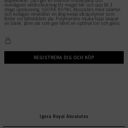
färgtekniker. Den ger en intensiv modenyans och
överlägsen vithårstäckning för moget hår och upp till 3
stegs uppljusning. IGORA ROYAL Absolutes med siliamin
och kollagen innehåller en lång kedja vårdpolymer som
fäster vid fjällskiktets yta. Polymerens mjuka topp skapar
en blank, jämn yta som ger håret en optimal ton och glans.
REGISTRERA DIG OCH KÖP
Igora Royal Absolutes