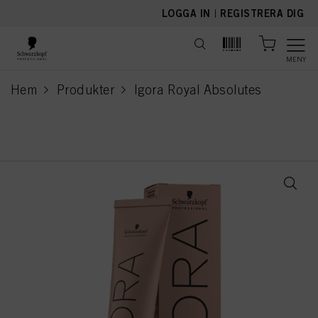
text.skipToContent
text.skipToNavigation
LOGGA IN
|
REGISTRERA DIG
MENY
Hem
Produkter
Igora Royal Absolutes
current page