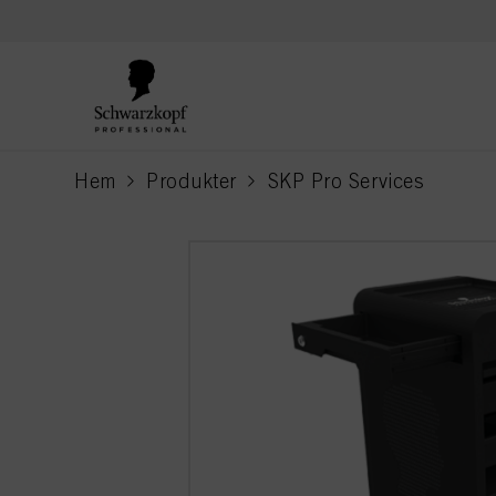
text.skipToContent
text.skipToNavigation
Hem
Produkter
SKP Pro Services
current page