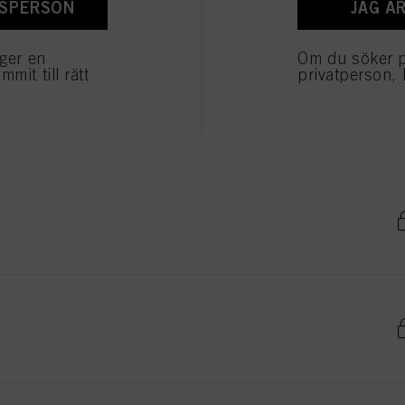
ESPERSON
JAG Ä
äger en
Om du söker 
mit till rätt
privatperson, 