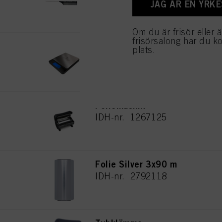
JAG ÄR EN YRK
Om du är frisör eller 
frisörsalong har du kom
Digital våg
plats.
IDH-nr. 2691133
Foliemaskin
IDH-nr. 1267125
Folie Silver 3x90 m
IDH-nr. 2792118