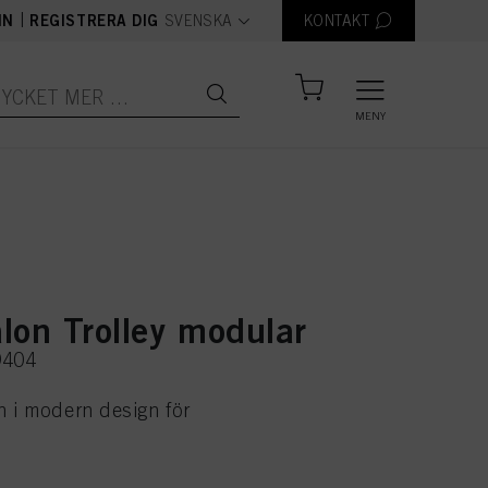
text.language
|
IN
REGISTRERA DIG
SVENSKA
KONTAKT
MENY
lon Trolley modular
9404
 i modern design för
.