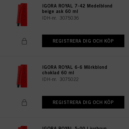
användningen av cookies samt behandlingen av dina personuppgifter för alla
IGORA ROYAL 7-42 Medelblond
ovan angivna ändamål. Om du klickar på ”Avvisa” används endast cookies
som är tekniskt nödvändiga för att tillhandahålla denna webbplats.
beige ask 60 ml
IDH-nr. 3075036
REGISTRERA DIG OCH KÖP
IGORA ROYAL 6-6 Mörkblond
choklad 60 ml
IDH-nr. 3075022
REGISTRERA DIG OCH KÖP
IGORA ROYAL 5-00 Ljusbrun