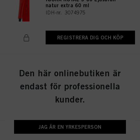
natur extra 60 ml
IDH-nr. 3074975
REGISTRERA DIG OCH KÖP
IGORA ROYAL 6-77 Mörkblond
Den här onlinebutiken är
koppar extra 60 ml
IDH-nr. 3075026
endast för professionella
kunder.
REGISTRERA DIG OCH KÖP
JAG ÄR EN YRKESPERSON
IGORA ROYAL 6-0 Mörkblond
natur 60 ml