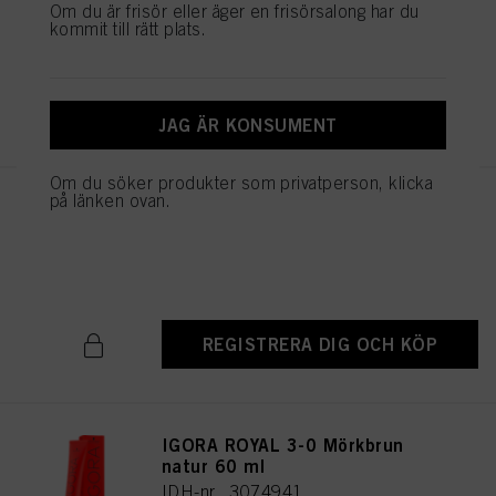
Om du är frisör eller äger en frisörsalong har du
IDH-nr. 3074987
kommit till rätt plats.
REGISTRERA DIG OCH KÖP
JAG ÄR KONSUMENT
Om du söker produkter som privatperson, klicka
på länken ovan.
IGORA ROYAL 5-1 Ljusbrun
cendré 60 ml
IDH-nr. 3074976
REGISTRERA DIG OCH KÖP
IGORA ROYAL 3-0 Mörkbrun
natur 60 ml
IDH-nr. 3074941