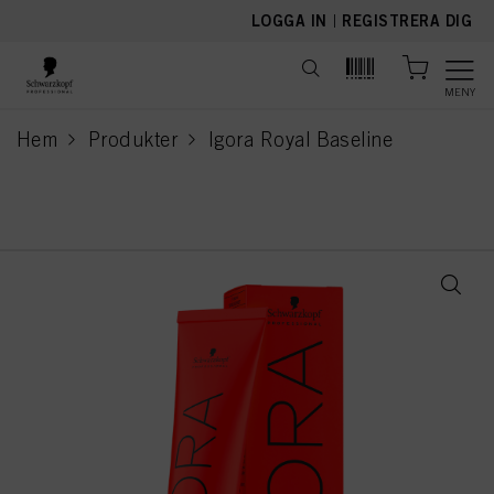
text.skipToContent
text.skipToNavigation
LOGGA IN
|
REGISTRERA DIG
MENY
Hem
Produkter
Igora Royal Baseline
current page