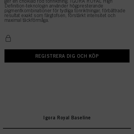
ger en choklad röd tonriktning. IGORA ROYAL High
Definition-teknologin använder högpresterande
pigmentkombinationer för tydliga tonriktningar, förbättrade
resultat exakt som färgtofsen, förstärkt intensitet och
maximal täckförmåga.
REGISTRERA DIG OCH KÖP
Igora Royal Baseline