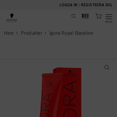
text.skipToContent
text.skipToNavigation
LOGGA IN
|
REGISTRERA DIG
MENY
Hem
Produkter
Igora Royal Baseline
current page