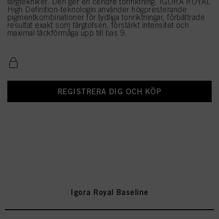
färgtekniker. Den ger en cendré tonriktning. IGORA ROYAL
High Definition-teknologin använder högpresterande
pigmentkombinationer för tydliga tonriktningar, förbättrade
resultat exakt som färgtofsen, förstärkt intensitet och
maximal täckförmåga upp till bas 9.
REGISTRERA DIG OCH KÖP
Igora Royal Baseline