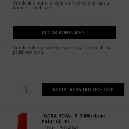
Om du är frisör eller äger en frisörsalong har du
IDH-nr. 3074987
kommit till rätt plats.
REGISTRERA DIG OCH KÖP
JAG ÄR KONSUMENT
Om du söker produkter som privatperson, klicka
på länken ovan.
IGORA ROYAL 5-1 Ljusbrun
cendré 60 ml
IDH-nr. 3074976
REGISTRERA DIG OCH KÖP
IGORA ROYAL 3-0 Mörkbrun
natur 60 ml
IDH-nr. 3074941