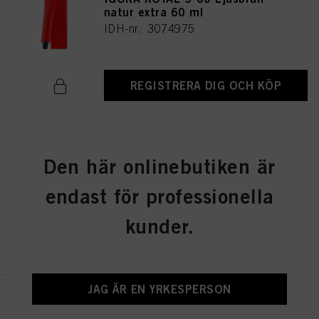
natur extra 60 ml
IDH-nr. 3074975
REGISTRERA DIG OCH KÖP
IGORA ROYAL 6-77 Mörkblond
Den här onlinebutiken är
koppar extra 60 ml
IDH-nr. 3075026
endast för professionella
kunder.
REGISTRERA DIG OCH KÖP
JAG ÄR EN YRKESPERSON
IGORA ROYAL 6-0 Mörkblond
natur 60 ml