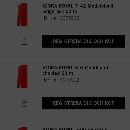
användningen av cookies samt behandlingen av dina personuppgifter för alla
IGORA ROYAL 7-42 Medelblond
ovan angivna ändamål. Om du klickar på ”Avvisa” används endast cookies
som är tekniskt nödvändiga för att tillhandahålla denna webbplats.
beige ask 60 ml
IDH-nr. 3075036
REGISTRERA DIG OCH KÖP
IGORA ROYAL 6-6 Mörkblond
choklad 60 ml
IDH-nr. 3075022
REGISTRERA DIG OCH KÖP
IGORA ROYAL 5-00 Ljusbrun