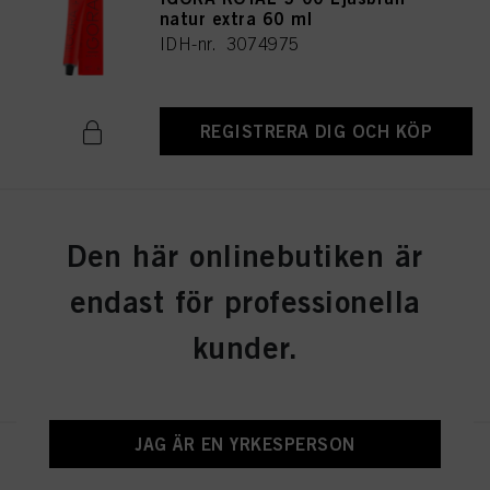
natur extra 60 ml
IDH-nr. 3074975
REGISTRERA DIG OCH KÖP
IGORA ROYAL 6-77 Mörkblond
Den här onlinebutiken är
koppar extra 60 ml
IDH-nr. 3075026
endast för professionella
kunder.
REGISTRERA DIG OCH KÖP
JAG ÄR EN YRKESPERSON
IGORA ROYAL 6-0 Mörkblond
natur 60 ml