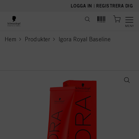
text.skipToContent
text.skipToNavigation
LOGGA IN
|
REGISTRERA DIG
MENY
Hem
Produkter
Igora Royal Baseline
current page