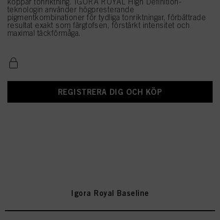
koppar tonriktning. IGORA ROYAL High Definition-
teknologin använder högpresterande
pigmentkombinationer för tydliga tonriktningar, förbättrade
resultat exakt som färgtofsen, förstärkt intensitet och
maximal täckförmåga.
REGISTRERA DIG OCH KÖP
Igora Royal Baseline