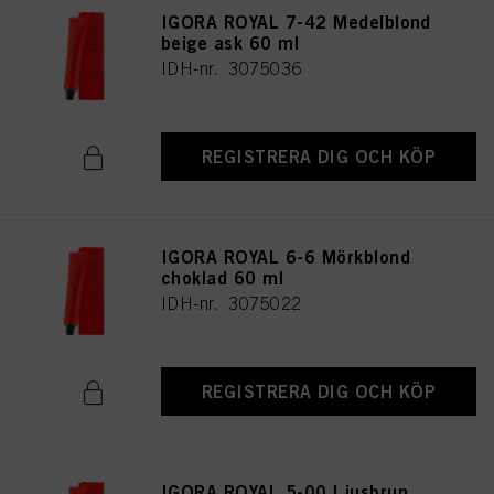
användningen av cookies samt behandlingen av dina personuppgifter för alla
IGORA ROYAL 7-42 Medelblond
ovan angivna ändamål. Om du klickar på ”Avvisa” används endast cookies
som är tekniskt nödvändiga för att tillhandahålla denna webbplats.
beige ask 60 ml
IDH-nr. 3075036
REGISTRERA DIG OCH KÖP
IGORA ROYAL 6-6 Mörkblond
choklad 60 ml
IDH-nr. 3075022
REGISTRERA DIG OCH KÖP
IGORA ROYAL 5-00 Ljusbrun