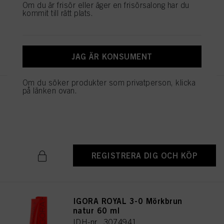
Om du är frisör eller äger en frisörsalong har du
IDH-nr. 3074987
kommit till rätt plats.
REGISTRERA DIG OCH KÖP
JAG ÄR KONSUMENT
Om du söker produkter som privatperson, klicka
på länken ovan.
IGORA ROYAL 5-1 Ljusbrun
cendré 60 ml
IDH-nr. 3074976
REGISTRERA DIG OCH KÖP
IGORA ROYAL 3-0 Mörkbrun
natur 60 ml
IDH-nr. 3074941