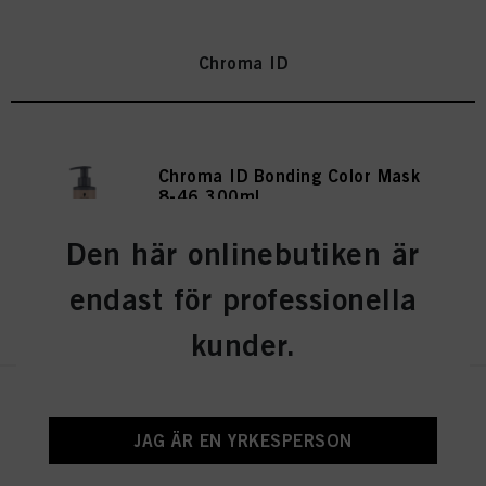
Chroma ID
Chroma ID Bonding Color Mask
8-46 300ml
IDH-nr. 3050803
Den här onlinebutiken är
endast för professionella
REGISTRERA DIG OCH KÖP
kunder.
Chroma ID Bonding Color Mask
9.5-4 300ml
JAG ÄR EN YRKESPERSON
IDH-nr. 3050805