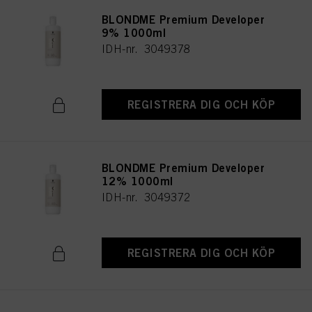
användningen av cookies samt behandlingen av dina personuppgifter för alla
ovan angivna ändamål. Om du klickar på ”Avvisa” används endast cookies
BLONDME Premium Developer
som är tekniskt nödvändiga för att tillhandahålla denna webbplats.
9% 1000ml
IDH-nr. 3049378
REGISTRERA DIG OCH KÖP
BLONDME Premium Developer
12% 1000ml
IDH-nr. 3049372
REGISTRERA DIG OCH KÖP