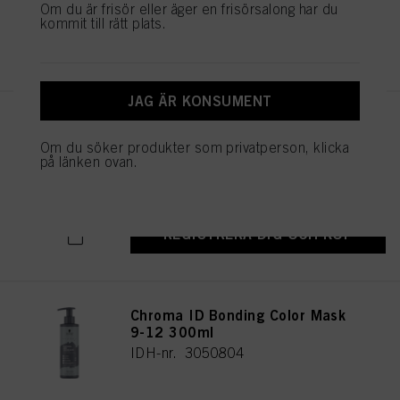
Om du är frisör eller äger en frisörsalong har du
kommit till rätt plats.
REGISTRERA DIG OCH KÖP
JAG ÄR KONSUMENT
Chroma ID Bonding Color Mask
Blue 300ml
Om du söker produkter som privatperson, klicka
på länken ovan.
IDH-nr. 3050830
REGISTRERA DIG OCH KÖP
Chroma ID Bonding Color Mask
9-12 300ml
IDH-nr. 3050804