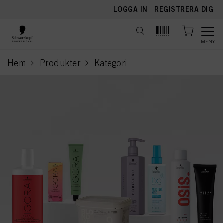
text.skipToContent
text.skipToNavigation
LOGGA IN
|
REGISTRERA DIG
MENY
Hem
Produkter
Kategori
current page