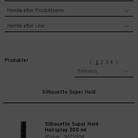
Handla efter Produktserie
Handla efter Line
Produkter
1
(current)
2
3
4
Relevans
Silhouette Super Hold
Silhouette Super Hold
Hairspray 300 ml
IDH-nr. 3075304